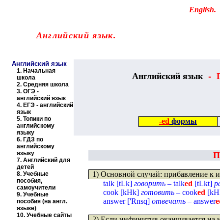
Educational resources of the Internet
-
English
.
Образовательные ресурсы Интернета
-
Английский язык.
Главная страница
(Содержание)
Английский язык
1.
Начальная
Английский язык
-
школа
2.
Средняя школа
3.
ОГЭ -
английский язык
4.
ЕГЭ - английский
язык
5.
Топики по
-ed
формы
английскому
языку
6.
ГДЗ по
английскому
языку
П
7.
Английский для
детей
1) Основной случай: прибавление к
8.
Учебные
пособия,
talk
[
tLk
]
говорить
–
talk
ed
[
tLkt
]
р
самоучители
cook
[
kHk
]
готовить
–
cook
ed
[
kH
9.
Учебные
answer [
'Rnsq
]
отвечать
– answer
e
пособия (на англ.
языке)
10.
Учебные сайты
2) Если инфинитив оканчивается на