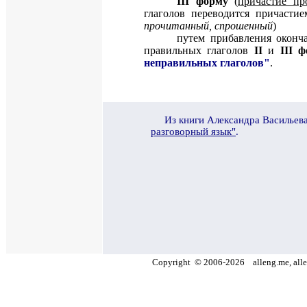
III
форму
(
причастие пр
глаголов переводится причастие
прочитанный, спрошенный
)
путем прибавления окон
правильных глаголов
II
и
III
ф
неправильных глаголов"
.
И
з книги Александра Васильев
разговорный язык"
.
Copyright
©
2006
-
2026
alleng.me, alle