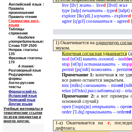
Английский язык
:
live [
lIv
]
жить
- live
d
[
lIvd
]
жил
Правила
type
[
taIp
]
печатать
-
type
d
[
taIpt
]
произношения
explore
[
Iks
'
plL
]
изучать
-
explore
d
Правила чтения
agree
[
q
'
grJ
]
соглашаться
–
agree
d
Грамматика англ.
языка
Таблицы
спряжения
Наиболее
употребительные:
1) Оканчивается на
одиночную согла
Слова
TOP
2500
звуком.
Неправ. глаголы
Конечная согласная удваивается
(д
135
Фразовые глаголы
no
d
[
nOd
]
кивать головой
–
no
dd
e
170
sto
p
[
stOp
]
останавливать
-
sto
p
А также:
permi
t
[
pq
'
mIt
]
позволять
-
permi
tt
Разговорный язык
Примечание 1:
конечная
x
не удв
Редуцирован.
формы
все равно останется закрытым.
Англо-русские
mix
[
mIks
]
смешивать
–
mix
ed
[
mIk
тексты
relax
[
rI
'
lxks
]
расслаблять(ся)
–
rel
Французский яз.
Примечание 2:
а вот примеры 
Испанский язык
Немецкий язык
основной случай):
Другие языки
open [
'oup(q)n
]
открывать
– open
e
Учебные материалы и
order
[
'
Ldq
]
приказывать
–
order
ed
тематические ссылки
по всем предметам и
многое другое.
1-а) Оканчивается на
-
r
, послед
дифтонга.