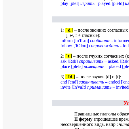
pla
y
[
pleI
]
играть
-
play
ed
[
pleId
]
и
1)
[
d
]
– после
звонких согласных
j
,
w
,
r
+ гласные]:
inform
[
In
'
fLm
]
сообщать
-
inform
e
follow
[
'
fOlou
]
сопровождать
-
fol
2)
[
t
]
– после
глухих согласных
(к
ask
[
Rsk
]
спрашивать
–
ask
ed
[
Rsk
place
[
pleIs
]
помещать
–
place
d
[
ple
3)
[
Id
]
– после звуков [
d
] и [
t
]:
end
[
end
]
заканчивать
–
end
ed
[
'
en
invite
[
In
'
vaIt
]
приглашать
–
invite
d
У
Правильные глаголы
образ
II
форму
(
прошедшее врем
несовершенного вида, напр.:
чита