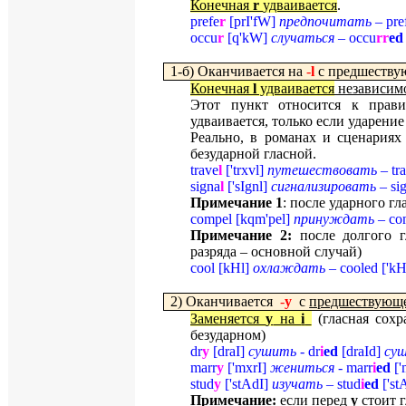
Конечная
r
удваивается
.
prefe
r
[
prI
'
fW
]
предпочитать
–
pre
occu
r
[
q
'
kW
]
случаться
–
occu
rr
ed
1-б) Оканчивается на
-
l
с предшеств
Конечная
l
удваивается
независим
Этот пункт относится к пра
удваивается, только если ударение 
Реально, в романах и сценариях 
безударной гласной.
trave
l
[
'trxvl
]
путешествовать
– tr
signa
l
[
'sIgnl
]
сигнализировать
– si
Примечание 1
: после ударного гл
compel [
kqm'pel
]
принуждать
– co
Примечание 2:
после долгого г
разряда – основной случай)
cool
[
kHl
]
охлаждать
–
cooled
[
'
kH
2) Оканчивается
-
y
с
предшествующе
Заменяется
y
на
i
(гласная сохр
безударном)
dr
y
[
draI
]
сушить
-
dr
i
ed
[
draId
]
суш
marr
y
[
'
mxrI
]
жениться
-
marr
i
ed
[
'
stud
y
[
'
stAdI
]
изучать
–
stud
i
ed
[
'
st
Примечание:
если перед
y
стоит