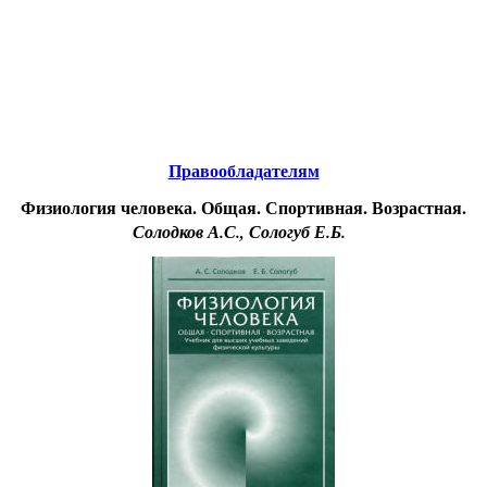
Educational resources of the Internet
-
Biology.
Образовательные ресурсы Интернета
-
Биология.
Главная страница
(Содержание)
Правообладателям
Физиология человека. Общая. Спортивная. Возрастная.
Солодков А.С., Сологуб Е.Б.