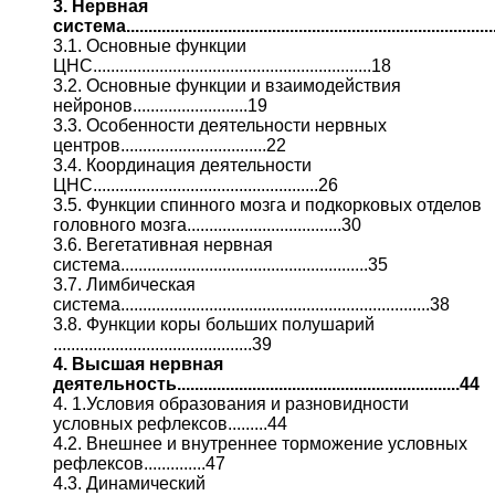
3. Нервная
система.................................................................................
3.1. Основные функции
ЦНС...............................................................18
3.2. Основные функции и взаимодействия
нейронов..........................19
3.3. Особенности деятельности нервных
центров.................................22
3.4. Координация деятельности
ЦНС...................................................26
3.5. Функции спинного мозга и подкорковых отделов
головного мозга...................................30
3.6. Вегетативная нервная
система........................................................35
3.7. Лимбическая
система......................................................................38
3.8. Функции коры больших полушарий
.............................................39
4. Высшая нервная
деятельность................................................................44
4. 1.Условия образования и разновидности
условных рефлексов.........44
4.2. Внешнее и внутреннее торможение условных
рефлексов..............47
4.3. Динамический