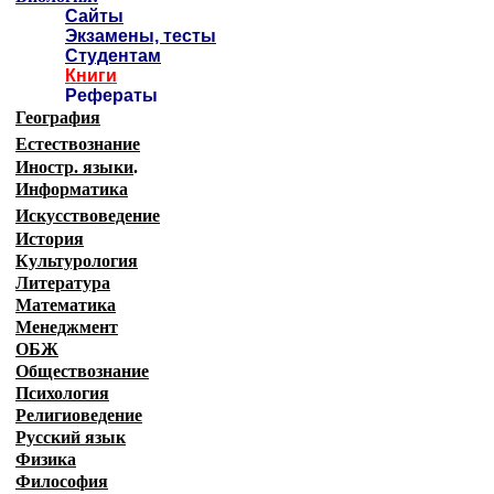
Сайты
Экзамены, тесты
Студентам
Книги
Рефераты
География
Естествознание
Иностр. языки
.
Информатика
Искусствоведение
История
Культурология
Литература
Математика
Менеджмент
ОБЖ
Обществознание
Психология
Религиоведение
Русский язык
Физика
Философия