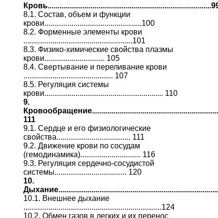
Кровь....................................................................................9
8.1. Состав, объем и функции
крови..................................................100
8.2. Форменные элементы крови
........................................................101
8.3. Физико-химические свойства плазмы
крови............................... 105
8.4. Свертывание и переливание крови
.............................................. 107
8.5. Регуляция системы
крови............................................................. 110
9.
Кровообращение..................................................................
111
9.1. Сердце и его физиологические
свойства...................................... 111
9.2. Движение крови по сосудам
(гемодинамика)............................... 116
9.3. Регуляция сердечно-сосудистой
системы..................................... 120
10.
Дыхание...............................................................................
10.1. Внешнее дыхание
.......................................................................124
10.2. Обмен газов в легких и их перенос