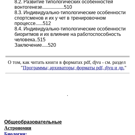
8.2. Развитие типологических особенностей
вонтогенезе..................510
8.3. Индивидуально-типологические особенности
спортсменов и их у чет в тренировочном
процессе......512
8.4. Индивидуально-типологические особенности
биоритмов и их влияние на работоспособность
человека..515
Заключение.....520
О том, как читать книги в форматах
pdf
,
djvu
- см. раздел
"
Программы; архиваторы; форматы
pdf, djvu
и др.
"
.
Общеобразовательные
Астрономия
Биология: