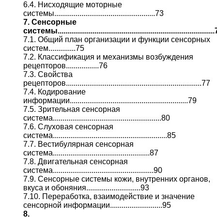
6.4. Нисходящие моторные
системы....................................................73
7. Сенсорные
системы................................................................................
7.1. Общий план организации и функции сенсорных
систем..............75
7.2. Классификация и механизмы возбуждения
рецепторов.................76
7.3. Свойства
рецепторов......................................................................77
7.4. Кодирование
информации.............................................................79
7.5. Зрительная сенсорная
система........................................................80
7.6. Слуховая сенсорная
система...........................................................85
7.7. Вестибулярная сенсорная
система..................................................87
7.8. Двигательная сенсорная
система....................................................90
7.9. Сенсорные системы кожи, внутренних органов,
вкуса и обоняния............................93
7.10. Переработка, взаимодействие и значение
сенсорной информации...........................95
8.