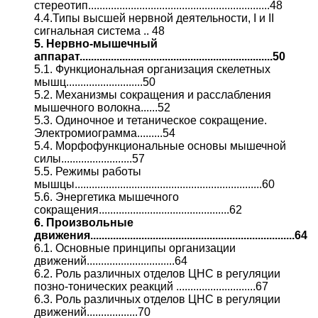
стереотип................................................................48
4.4.Типы высшей нервной деятельности, I и II
сигнальная система .. 48
5. Нервно-мышечный
аппарат....................................................................50
5.1. Функциональная организация скелетных
мышц...........................50
5.2. Механизмы сокращения и расслабления
мышечного волокна......52
5.3. Одиночное и тетаническое сокращение.
Электромиограмма.........54
5.4. Морфофункциональные основы мышечной
силы.........................57
5.5. Режимы работы
мышцы..................................................................60
5.6. Энергетика мышечного
сокращения..............................................62
6. Произвольные
движения........................................................................64
6.1. Основные принципы организации
движений...............................64
6.2. Роль различных отделов ЦНС в регуляции
позно-тонических реакций ............................67
6.3. Роль различных отделов ЦНС в регуляции
движений..................70