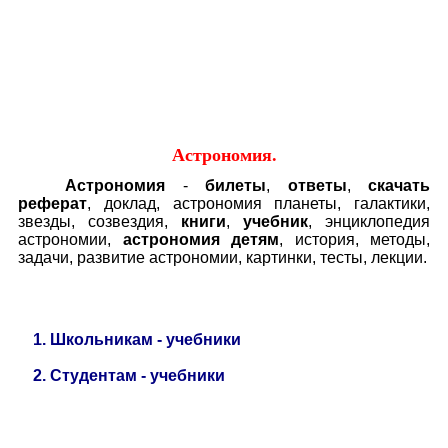
Educational resources of the Internet
-
Astronomy.
Образовательные ресурсы Интернета
-
Астрономия.
Главная страница
(Содержание)
Астрономия.
Астрономия
-
билеты
,
ответы
,
скачать
реферат
, доклад, астрономия планеты, галактики,
звезды, созвездия,
книги
,
учебник
, энциклопедия
астрономии,
астрономия детям
, история, методы,
задачи, развитие астрономии, картинки, тесты, лекции.
1.
Школьникам - учебники
2
.
Студентам - учебники