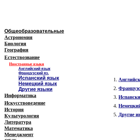
Образовательные ресурсы Интернета
-
Иностр
Главная страница
(Содержание)
Общеобразовательные
Астрономия
Биология
География
Естествознание
Иностранные языки
Английский язык
Французский яз.
Испанский язык
1.
Английск
Немецкий язык
2.
Француз
Другие языки
Информатика
3.
Испанск
Искусствоведение
4.
Немецки
История
5.
Другие и
Культурология
Литература
Математика
Менеджмент