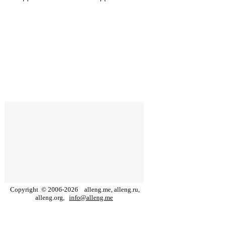
Copyright
©
2006
-
2026
alleng.me, alleng.ru,
alleng.org,
info@alleng.me