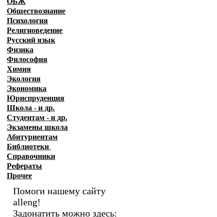
ОБЖ
Обществознание
Психология
Религиоведение
Русский язык
Физика
Философия
Химия
Экология
Экономика
Юриспруденция
Школа - и др.
Студентам - и др.
Экзамены
школа
Абитуриентам
Библиотеки
Справочники
Рефераты
Прочее
Помоги нашему сайту
alleng!
Задонатить можно здесь: