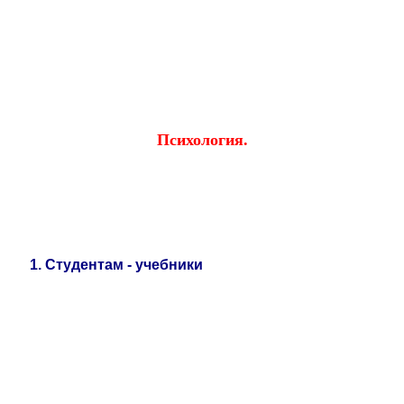
Educational resources of the Internet
-
Psychology
.
Образовательные ресурсы Интернета
-
Психология.
Главная страница
(Содержание)
Гостевая
Психология
.
1
.
Студентам - учебники