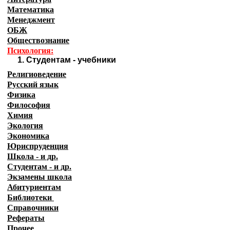
Математика
Менеджмент
ОБЖ
Обществознание
Психология:
1
.
Студентам - учебники
Религиоведение
Русский язык
Физика
Философия
Химия
Экология
Экономика
Юриспруденция
Школа - и др.
Студентам - и др.
Экзамены
школа
Абитуриентам
Библиотеки
Справочники
Рефераты
Прочее