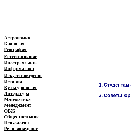
Образовательные ресурсы Интернета
-
Юрис
Главная страница
(Содержание)
Астрономия
Биология
География
Естествознание
Иностр. языки
.
Информатика
Искусствоведение
История
1.
Студентам 
Культурология
Литература
2
.
Советы юр
Математика
Менеджмент
ОБЖ
Обществознание
Психология
Религиоведение