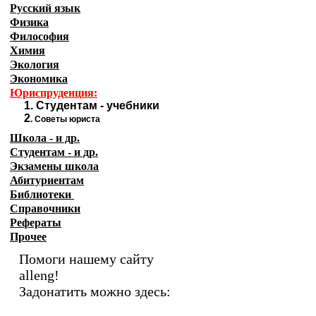
Русский язык
Физика
Философия
Химия
Экология
Экономика
Юриспруденция:
1.
Студентам - учебники
2
.
Советы юриста
Школа - и др.
Студентам - и др.
Экзамены
школа
Абитуриентам
Библиотеки
Справочники
Рефераты
Прочее
Помоги нашему сайту
alleng!
Задонатить можно здесь: