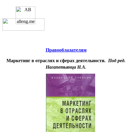
Educational resources of the Internet
-
Management
.
Образовательные ресурсы
Интернета
-
Менеджмент.
Главная страница
(Содержание)
Правообладателям
Маркетинг в отраслях и сферах деятельности.
Под ред.
Нагапетьянца Н.А.