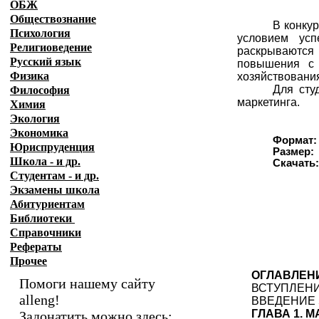
ОБЖ
Обществознание
В конку
Психология
условием усп
Религиоведение
раскрываются 
Русский язык
повышения с 
Физика
хозяйствовани
Для сту
Философия
маркетинга.
Химия
Экология
Экономика
Формат:
Юриспруденция
Размер:
Школа - и др.
Скачать
Студентам - и др.
Экзамены
школа
Абитуриентам
Библиотеки
Справочники
Рефераты
Прочее
ОГЛАВЛЕН
Помоги нашему сайту
ВСТУПЛЕНИ
alleng!
ВВЕДЕНИЕ 
ГЛАВА 1. 
Задонатить можно здесь: