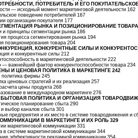
ПОТРЕБНОСТИ, ПОТРЕБИТЕЛЬ И ЕГО ПОКУПАТЕЛЬСКО
ности — исходный момент маркетинговой деятельности 162
тельское поведение потребителей 167
ции организации-покупателя 177
СЕГМЕНТАЦИЯ РЫНКА И ПОЗИЦИОНИРОВАНИЕ ТОВАРА
ии и принципы сегментации рынка 186
огия процесса сегментирования рынка 194
гия позиционирования товара 204
КОНКУРЕНЦИЯ, КОНКУРЕНТНЫЕ СИЛЫ И КОНКУРЕНТО
енция и конкурентные силы 212
ентоспособность в маркетинговой деятельности 222
во — важнейший фактор конкурентоспособности товара 234
ЦЕНЫ И ЦЕНОВАЯ ПОЛИТИКА В МАРКЕТИНГЕ 242
я политика фирмы 245
отка ценовых стратегий и их реализация 257
 расчета цены продукта 268
разование в международном маркетинге 276
 СБЫТОВАЯ ПОЛИТИКА И ОРГАНИЗАЦИЯ ТОВАРОДВИЖ
егическое планирование сбыта 290
а и выбор каналов сбыта 301
чные предприятия и их место в системе товародвижения и с
 КОММУНИКАЦИИ В МАРКЕТИНГЕ И ИХ РОЛЬ 329
егии маркетинговой коммуникации 331
ма в системе маркетинговой коммуникации 344
ение эффективности рекламной коммуникации 354