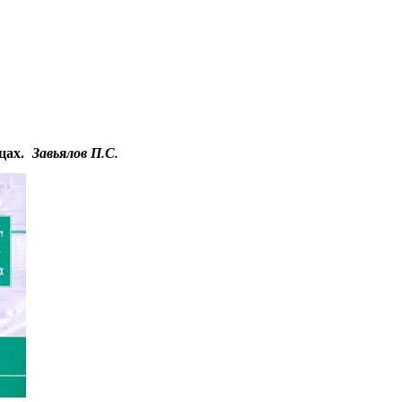
Educational resources of the Internet
-
Management
.
Гостевая
ицах.
Завьялов П.С.