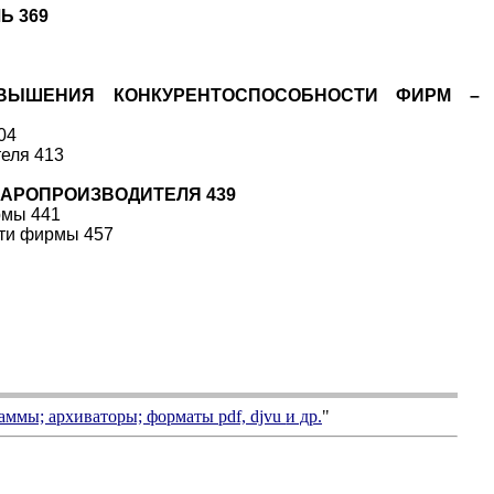
Ь 369
ОВЫШЕНИЯ КОНКУРЕНТОСПОСОБНОСТИ ФИРМ –
04
теля 413
ВАРОПРОИЗВОДИТЕЛЯ 439
рмы 441
сти фирмы 457
аммы; архиваторы; форматы
pdf, djvu
и др.
"