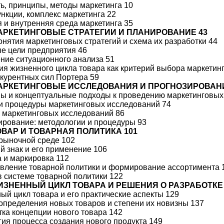
ть, принципы, методы маркетинга 10
ункции, комплекс маркетинга 22
я и внутренняя среда маркетинга 35
МАРКЕТИНГОВЫЕ СТРАТЕГИИ И ПЛАНИРОВАНИЕ 43
онятия маркетинговых стратегий и схема их разработки 44
ые цели предприятия 46
ение ситуационного анализа 51
ция жизненного цикла товара как критерий выбора маркетин
онкурентных сил Портера 59
МАРКЕТИНГОВЫЕ ИССЛЕДОВАНИЯ И ПРОГНОЗИРОВАНИ
пы и концептуальные подходы к проведению маркетинговых
 и процедуры маркетинговых исследований 74
ы маркетинговых исследований 86
зирование: методологии и процедуры 93
ТОВАР И ТОВАРНАЯ ПОЛИТИКА 101
в рыночной среде 102
ый знак и его применение 106
а и маркировка 112
твление товарной политики и формирование ассортимента 
 в системе товарной политики 122
ЖИЗНЕННЫЙ ЦИКЛ ТОВАРА И РЕШЕНИЯ О РАЗРАБОТКЕ
ный цикл товара и его практические аспекты 129
 определения новых товаров и степени их новизны 137
отка концепции нового товара 142
огия процесса создания нового продукта 149