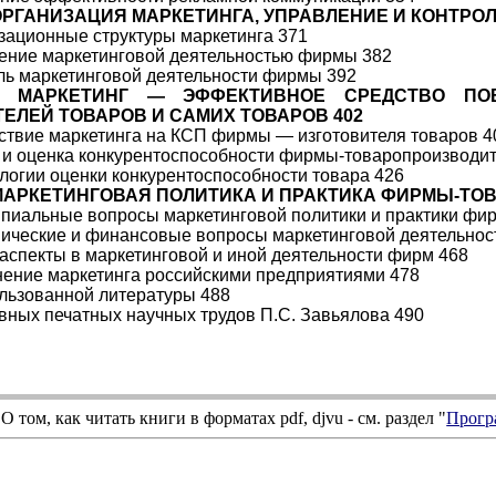
 ОРГАНИЗАЦИЯ МАРКЕТИНГА, УПРАВЛЕНИЕ И КОНТРОЛ
изационные структуры маркетинга 371
ление маркетинговой деятельностью фирмы 382
оль маркетинговой деятельности фирмы 392
3. МАРКЕТИНГ — ЭФФЕКТИВНОЕ СРЕДСТВО П
ЕЛЕЙ ТОВАРОВ И САМИХ ТОВАРОВ 402
йствие маркетинга на КСП фирмы — изготовителя товаров 4
з и оценка конкурентоспособности фирмы-товаропроизводи
ологии оценки конкурентоспособности товара 426
 МАРКЕТИНГОВАЯ ПОЛИТИКА И ПРАКТИКА ФИРМЫ-ТО
ипиальные вопросы маркетинговой политики и практики фи
мические и финансовые вопросы маркетинговой деятельно
 аспекты в маркетинговой и иной деятельности фирм 468
нение маркетинга российскими предприятиями 478
льзованной литературы 488
вных печатных научных трудов П.С. Завьялова 490
О том, как читать книги в форматах
pdf
,
djvu
- см. раздел "
Прогр