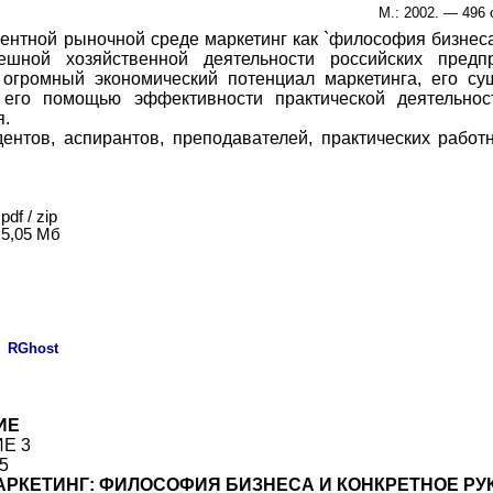
М.: 2002. — 496 
рентной рыночной среде маркетинг как `философия бизнеса
ешной хозяйственной деятельности российских пред
огромный экономический потенциал маркетинга, его су
его помощью эффективности практической деятельнос
я.
дентов, аспирантов, преподавателей, практических рабо
pdf / zip
5,
0
5 Мб
:
RGhost
ИЕ
Е 3
5
МАРКЕТИНГ: ФИЛОСОФИЯ БИЗНЕСА И КОНКРЕТНОЕ Р