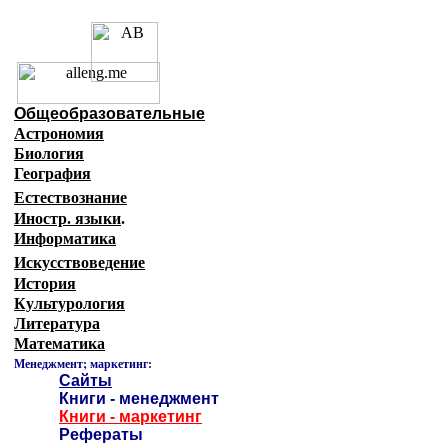
Образовательные ресурсы 
Главная страница
(Содержание)
Общеобразовательные
Астрономия
Биология
География
Естествознание
Иностр. языки
.
Информатика
Искусствоведение
История
Культурология
Литература
Математика
Менеджмент; маркетинг:
Сайты
Книги - менеджмент
Книги - маркетинг
Рефераты