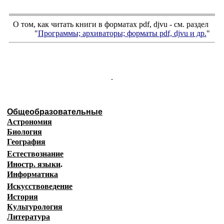
О том, как читать книги в форматах
pdf
,
djvu
- см. раздел
"
Программы; архиваторы; форматы
pdf, djvu
и др.
"
.
Общеобразовательные
Астрономия
Биология
География
Естествознание
Иностр. языки
.
Информатика
Искусствоведение
История
Культурология
Литература