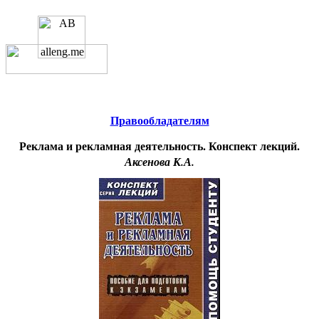
Educational resources of the Internet
-
Management
.
Образовательные ресурсы
Интернета
-
Менеджмент.
Главная страница
(Содержание)
Правообладателям
Реклама и рекламная деятельность. Конспект лекций.
Аксенова К.А.