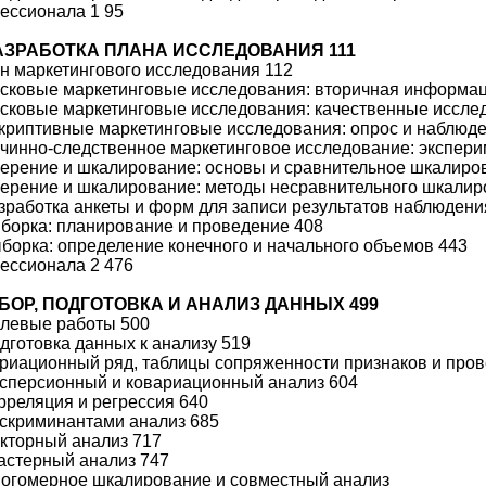
ессионала 1 95
 РАЗРАБОТКА ПЛАНА ИССЛЕДОВАНИЯ 111
ан маркетингового исследования 112
исковые маркетинговые исследования: вторичная информа
исковые маркетинговые исследования: качественные иссле
скриптивные маркетинговые исследования: опрос и наблюд
ичинно-следственное маркетинговое исследование: экспери
мерение и шкалирование: основы и сравнительное шкалиро
мерение и шкалирование: методы несравнительного шкалир
азработка анкеты и форм для записи результатов наблюдени
ыборка: планирование и проведение 408
ыборка: определение конечного и начального объемов 443
ессионала 2 476
 СБОР, ПОДГОТОВКА И АНАЛИЗ ДАННЫХ 499
олевые работы 500
одготовка данных к анализу 519
ариационный ряд, таблицы сопряженности признаков и пров
исперсионный и ковариационный анализ 604
орреляция и регрессия 640
искриминантами анализ 685
акторный анализ 717
ластерный анализ 747
ногомерное шкалирование и совместный анализ