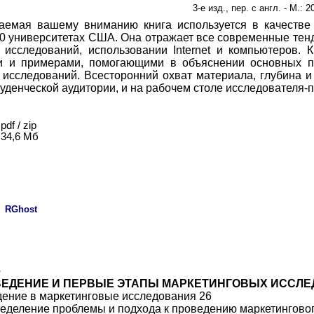
3-е изд., пер. с англ. - М.: 
аемая вашему вниманию книга используется в качестве
00 университетах США. Она отражает все современные тен
 исследований, использовании Internet и компьютеров.
и и примерами, помогающими в объяснении основных п
 исследований. Всесторонний охват материала, глубина 
туденческой аудитории, и на рабочем столе исследователя-п
pdf / zip
34,6 Мб
:
RGhost
е
ВВЕДЕНИЕ И ПЕРВЫЕ ЭТАПЫ МАРКЕТИНГОВЫХ ИССЛЕ
едение в маркетинговые исследования 26
ределение проблемы и подхода к проведению маркетингово