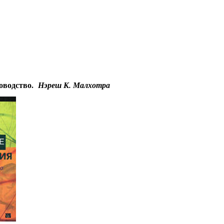
Educational resources of the Internet
-
Management
.
Гостевая
ководство.
Нэреш К. Малхотра