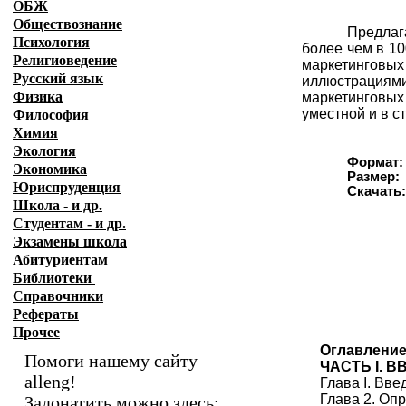
ОБЖ
Обществознание
Предлаг
Психология
более чем в 1
Религиоведение
маркетинговых
Русский язык
иллюстрациям
Физика
маркетинговых
уместной и в с
Философия
Химия
Экология
Формат:
Экономика
Размер:
Юриспруденция
Скачать
Школа - и др.
Студентам - и др.
Экзамены
школа
Абитуриентам
Библиотеки
Справочники
Рефераты
Прочее
Оглавлени
Помоги нашему сайту
ЧАСТЬ I. 
alleng!
Глава I. Вв
Глава 2. Оп
Задонатить можно здесь: