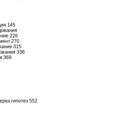
ция 145
дования
ение 226
мент 270
вание 315
ования 338
я 369
ерка гипотез 552