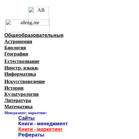
Образовательные ресурсы 
Главная страница
(Содержание)
Общеобразовательные
Астрономия
Биология
География
Естествознание
Иностр. языки
.
Информатика
Искусствоведение
История
Культурология
Литература
Математика
Менеджмент; маркетинг:
Сайты
Книги - менеджмент
Книги - маркетинг
Рефераты