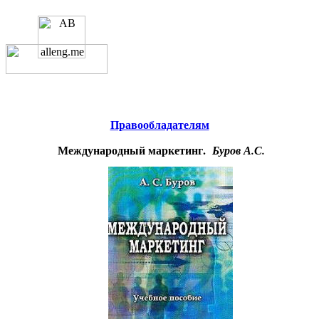
Educational resources of the Internet
-
Management
.
Образовательные ресурсы
Интернета
-
Менеджмент.
О
Главная страница
(Содержание)
Гостевая
проекте
Правообладателям
Международный маркетинг.
Буров А.С.