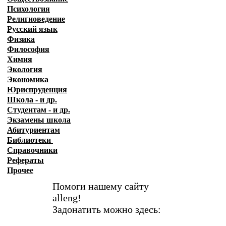
Психология
Религиоведение
Русский язык
Физика
Философия
Химия
Экология
Экономика
Юриспруденция
Школа - и др.
Студентам - и др.
Экзамены
школа
Абитуриентам
Библиотеки
Справочники
Рефераты
Прочее
Помоги нашему сайту
alleng!
Задонатить можно здесь: