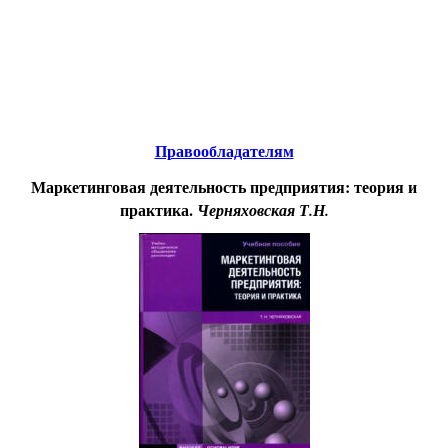
Educational resources of the Internet
-
Management
.
Образовательные ресурсы Интернета
-
Менеджмент.
Главная страница
(Содержание)
Правообладателям
Маркетинговая деятельность предприятия: теория и
практика.
Черняховская Т.Н.