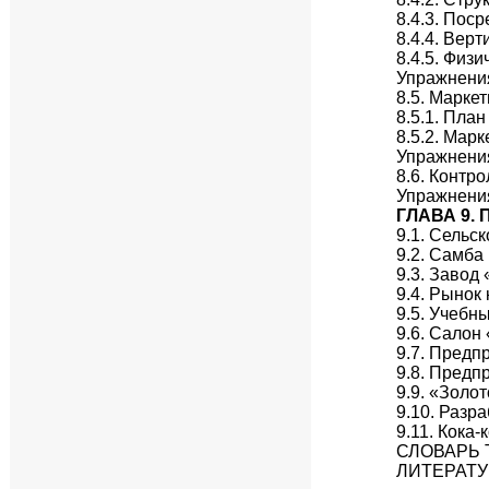
8.4.3. Пос
8.4.4. Вер
8.4.5. Физ
Упражнени
8.5. Марке
8.5.1. Пла
8.5.2. Мар
Упражнени
8.6. Контр
Упражнени
ГЛАВА 9.
9.1. Сельс
9.2. Самба
9.3. Завод
9.4. Рынок
9.5. Учебн
9.6. Салон
9.7. Предп
9.8. Предп
9.9. «Золо
9.10. Разр
9.11. Кока
СЛОВАРЬ 
ЛИТЕРАТУ