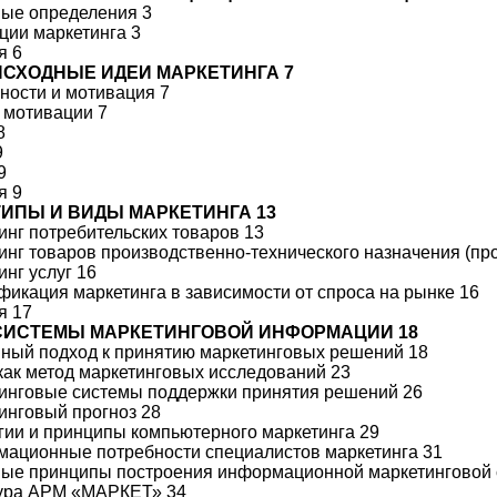
ные определения 3
пции маркетинга 3
я 6
 ИСХОДНЫЕ ИДЕИ МАРКЕТИНГА 7
бности и мотивация 7
и мотивации 7
8
9
9
я 9
 ТИПЫ И ВИДЫ МАРКЕТИНГА 13
тинг потребительских товаров 13
тинг товаров производственно-технического назначения (п
инг услуг 16
ификация маркетинга в зависимости от спроса на рынке 16
я 17
 СИСТЕМЫ МАРКЕТИНГОВОЙ ИНФОРМАЦИИ 18
мный подход к принятию маркетинговых решений 18
 как метод маркетинговых исследований 23
тинговые системы поддержки принятия решений 26
тинговый прогноз 28
егии и принципы компьютерного маркетинга 29
мационные потребности специалистов маркетинга 31
вные принципы построения информационной маркетинговой
тура АРМ «МАРКЕТ» 34