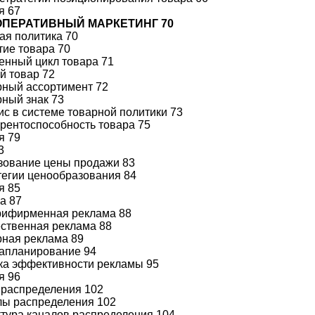
я 67
 ОПЕРАТИВНЫЙ МАРКЕТИНГ 70
ная политика 70
ятие товара 70
ненный цикл товара 71
ый товар 72
арный ассортимент 72
рный знак 73
вис в системе товарной политики 73
курентоспособность товара 75
я 79
3
азование цены продажи 83
атегии ценообразования 84
я 85
ма 87
трифирменная реклама 88
ественная реклама 88
арная реклама 89
иапланирование 94
нка эффективности рекламы 95
я 96
 распределения 102
алы распределения 102
уктура каналов распределения 104