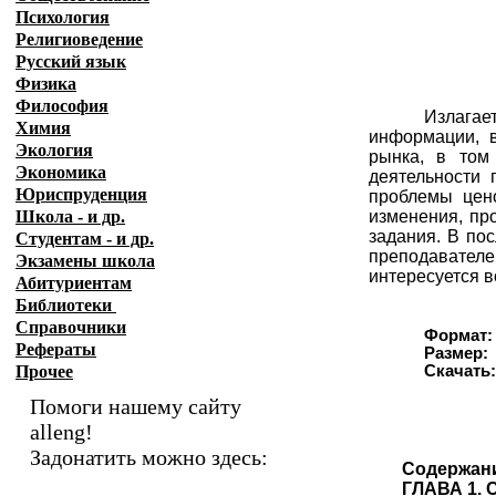
Психология
Религиоведение
Русский язык
Физика
Философия
Излагае
Химия
информации, 
Экология
рынка, в том
Экономика
деятельности 
Юриспруденция
проблемы цен
Школа - и др.
изменения, пр
задания. В по
Студентам - и др.
преподавателе
Экзамены
школа
интересуется в
Абитуриентам
Библиотеки
Справочники
Формат:
Рефераты
Размер:
Прочее
Скачат
Помоги нашему сайту
alleng!
Задонатить можно здесь:
Содержан
ГЛАВА 1.