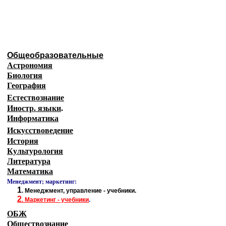
Образовательные ресурсы 
Главная страница
(Содержание)
Общеобразовательные
Астрономия
Биология
География
Естествознание
Иностр. языки
.
Информатика
Искусствоведение
История
Культурология
Литература
Математика
Менеджмент; маркетинг:
1
.
Менеджмент, управление - учебники.
2
.
Маркетинг - учебники
.
ОБЖ
Обществознание