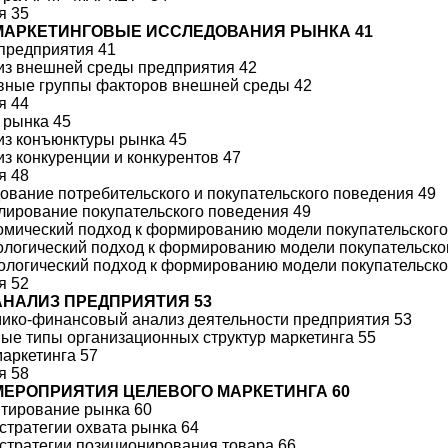
я 35
 МАРКЕТИНГОВЫЕ ИССЛЕДОВАНИЯ РЫНКА 41
 предприятия 41
лиз внешней среды предприятия 42
овные группы факторов внешней среды 42
я 44
з рынка 45
лиз конъюнктуры рынка 45
лиз конкуренции и конкурентов 47
я 48
дование потребительского и покупательского поведения 49
елирование покупательского поведения 49
номический подход к формированию модели покупательског
хологический подход к формированию модели покупательско
иологический подход к формированию модели покупательско
я 52
 АНАЛИЗ ПРЕДПРИЯТИЯ 53
мико-финансовый анализ деятельности предприятия 53
ные типы организационных структур маркетинга 55
маркетинга 57
я 58
 МЕРОПРИЯТИЯ ЦЕЛЕВОГО МАРКЕТИНГА 60
нтирование рынка 60
 стратегии охвата рынка 64
 стратегии позиционирования товара 66