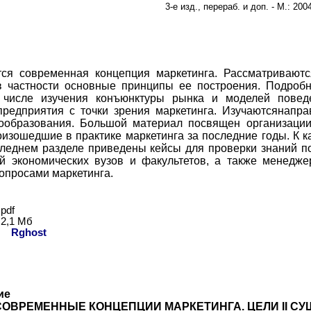
3-е изд., перераб. и доп. - М.: 200
тся современная концепция маркетинга. Рассматривают
в частности основные принципы ее построения. Подроб
 числе изучения конъюнктуры рынка и моделей поведе
предприятия с точки зрения маркетинга. Изучаютсянапр
ообразования. Большой материал посвящен организации
оизошедшие в практике маркетинга за последние годы. К 
следнем разделе приведены кейсы для проверки знаний по 
й экономических вузов и факультетов, а также менеджер
опросами маркетинга.
pdf
2,
1
Мб
ь:
Rghost
ие
 СОВРЕМЕННЫЕ КОНЦЕПЦИИ МАРКЕТИНГА. ЦЕЛИ II СУЩ