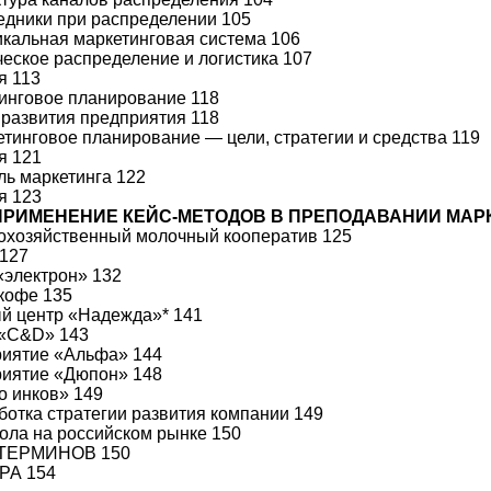
редники при распределении 105
тикальная маркетинговая система 106
ическое распределение и логистика 107
я 113
тинговое планирование 118
н развития предприятия 118
кетинговое планирование — цели, стратегии и средства 119
я 121
оль маркетинга 122
я 123
 ПРИМЕНЕНИЕ КЕЙС-МЕТОДОВ В ПРЕПОДАВАНИИ МАРК
кохозяйственный молочный кооператив 125
 127
 «электрон» 132
 кофе 135
ый центр «Надежда»* 141
 «C&D» 143
риятие «Альфа» 144
риятие «Дюпон» 148
то инков» 149
аботка стратегии развития компании 149
-кола на российском рынке 150
ТЕРМИНОВ 150
РА 154