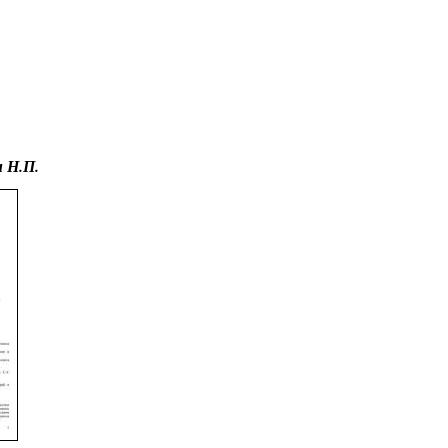
Educational resources of the Internet
-
Management
.
н Н.П.