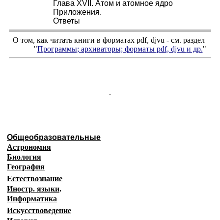
Глава XVII. Атом и атомное ядро
Приложения.
Ответы
О том, как читать книги в форматах
pdf
,
djvu
- см. раздел
"
Программы; архиваторы; форматы
pdf, djvu
и др.
"
.
Общеобразовательные
Астрономия
Биология
География
Естествознание
Иностр. языки
.
Информатика
Искусствоведение