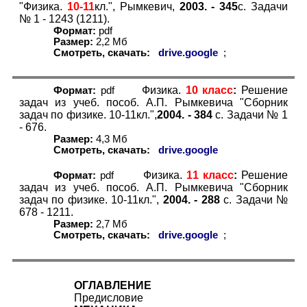
"Физика.
10-11
кл.", Рымкевич,
2003. - 345
с.
Задачи
№ 1 - 1243 (1211).
Формат:
pdf
Размер:
2
,
2
Мб
Смотреть, скачать:
drive.google
;
Физика.
10 класс
:
Решение
Формат:
pdf
задач из учеб. пособ. А.П. Рымкевича "Сборник
задач по физике. 10-11кл.",
2004. - 384
с.
Задачи № 1
- 676.
Размер:
4
,3 Мб
Смотреть, скачать:
drive.google
Физика.
1
1
класс
:
Решение
Формат:
pdf
задач из учеб. пособ. А.П. Рымкевича "Сборник
задач по физике. 10-11кл.",
2004. - 288
с.
Задачи №
678 - 1211.
Размер:
2
,7 Мб
Смотреть, скачать:
drive.google
;
ОГЛАВЛЕНИЕ
Предисловие