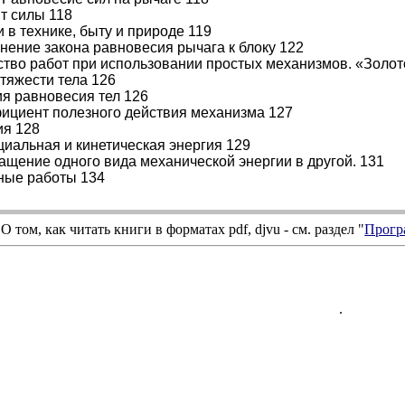
т силы 118
и в технике, быту и природе 119
нение закона равновесия рычага к блоку 122
ство работ при использовании простых механизмов. «Золо
 тяжести тела 126
ия равновесия тел 126
ициент полезного действия механизма 127
ия 128
циальная и кинетическая энергия 129
ащение одного вида механической энергии в другой. 131
ные работы 134
О том, как читать книги в форматах
pdf
,
djvu
- см. раздел "
Прогр
.