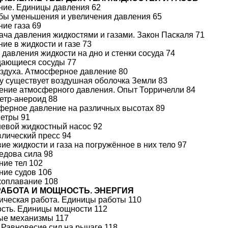
ние. Единицы давления 62
бы уменьшения и увеличения давления 65
ние газа 69
ача давления жидкостями и газами. Закон Паскаля 71
ние в жидкости и газе 73
т давления жидкости на дно и стенки сосуда 74
щающиеся сосуды 77
оздуха. Атмосферное давление 80
у существует воздушная оболочка Земли 83
ение атмосферного давления. Опыт Торричелли 84
етр-анероид 88
ферное давление на различных высотах 89
метры 91
евой жидкостный насос 92
влический пресс 94
вие жидкости и газа на погружённое в них тело 97
едова сила 98
ние тел 102
ние судов 106
хоплавание 108
 РАБОТА И МОЩНОСТЬ. ЭНЕРГИЯ
ическая работа. Единицы работы 110
ость. Единицы мощности 112
тые механизмы 117
. Равновесие сил на рычаге 118