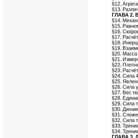
§12. Агрег
§13. Разли
ГЛАВА 2.
§14. Механ
§15. Равн
§16. Скоро
§17. Расчё
§18. Инерц
§19. Взаим
§20. Масса
§21. Измер
§22. Плотн
§23. Расчё
§24. Сила 
§25. Явлен
§26. Сила у
§27. Вес те
§28. Едини
§29. Сила 
§30. Динам
§31. Сложе
§32. Сила 
§33. Трени
§34. Трени
ГЛАВА 3.