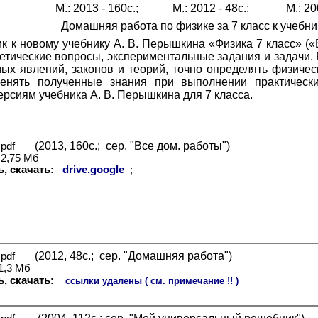
М.: 2013 - 160с.; М.: 2012 - 48с.; М.: 200
Домашняя работа по физике за 7 класс к учебн
к к новому учебнику А. В. Перышкина «Физика 7 класс» («
ретические вопросы, экспериментальные задания и задачи
ых явлений, законов и теорий, точно определять физиче
менять полученные знания при выполнении практическ
рсиям учебника А. В. Перышкина для 7 класса.
(2013, 160с.; сер. "Все дом. работы")
pdf
2,
7
5
Мб
ь, скачать:
drive.google
;
(2012, 48с.; сер. "Домашняя работа")
pdf
1
,3 Мб
, скачать:
ссылки удалены ( см. примечание !! )