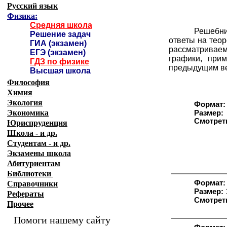
Русский язык
Физика:
Средняя школа
Решебни
Решение задач
ответы на тео
ГИА (экзамен)
рассматриваем
ЕГЭ (экзамен)
графики, при
ГДЗ по физике
предыдущим ве
Высшая школа
Философия
Химия
Экология
Формат:
Экономика
Размер:
Смотрет
Юриспруденция
Школа - и др.
Студентам - и др.
Экзамены
школа
Абитуриентам
Библиотеки
Формат:
Справочники
Размер:
Рефераты
Смотреть
Прочее
Помоги нашему сайту