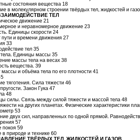
атные состояния вещества 18
чие в молекулярном строении твёрдых тел, жидкостей и газо
 ВЗАИМОДЕЙСТВИЕ ТЕЛ
ическое движение 21
омерное и неравномерное движение 23
сть. Единицы скорости 24
т пути и времени движения 27
ия 33
одействие тел 35
 тела. Единицы массы 35
ение массы тела на весах 38
ость вещества. 39
т массы и объёма тела по его плотности 41
45
ие тяготения. Сила тяжести 46
пругости. Закон Гука 47
ла 48
цы силы. Связь между силой тяжести и массой тела 48
тяжести на других планетах. Физические характеристики пла
ометр 53
ние двух сил, направленных по одной прямой. Равнодейст
трения 57
е покоя 59
е в природе и технике 60
 ДАВЛЕНИЕ ТВЁРДЫХ ТЕЛ. ЖИДКОСТЕЙ И ГАЗОВ