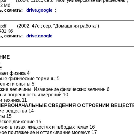
(2004, 112с.; сер. "Мой универсальный решебник")
pdf
2 Мб
ь, скачать:
drive.google
;
(2002, 47с.; сер. "Домашняя работа")
pdf
4
31 Кб
ь, скачать:
drive.google
НИЕ
3
Е
чает физика 4
рые физические термины 5
ения и опыты 5
ские величины. Измерение физических величин 6
ть и погрешность измерений 10
и техника 11
 ПЕРВОНАЧАЛЬНЫЕ СВЕДЕНИЯ О СТРОЕНИИ ВЕЩЕСТВ
ие вещества 14
лы 15
вское движение 15
зия в газах, жидкостях и твёрдых телах 16
ное притяжение и отталкивание молекул 17