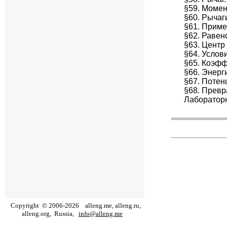
§59. Момен
§60. Рычаг
§61. Приме
§62. Равен
§63. Центр
§64. Услов
§65. Коэфф
§66. Энерг
§67. Потен
§68. Превр
Лаборатор
Copyright
©
2006
-
2026
alleng.me, alleng.ru,
alleng.org,
Russia,
info@alleng.me