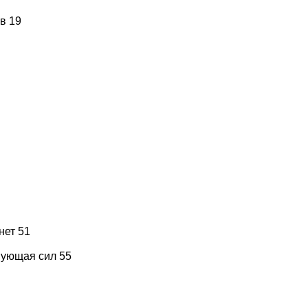
в 19
нет 51
вующая сил 55