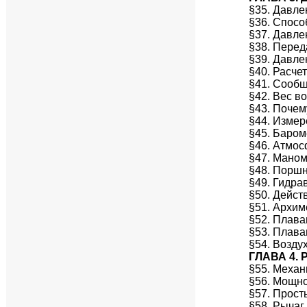
§35. Давле
§36. Спосо
§37. Давле
§38. Перед
§39. Давле
§40. Расче
§41. Сооб
§42. Вес в
§43. Почем
§44. Измер
§45. Баром
§46. Атмос
§47. Мано
§48. Поршн
§49. Гидра
§50. Дейст
§51. Архим
§52. Плава
§53. Плава
§54. Возду
ГЛАВА 4.
§55. Механ
§56. Мощн
§57. Прос
§58. Рычаг