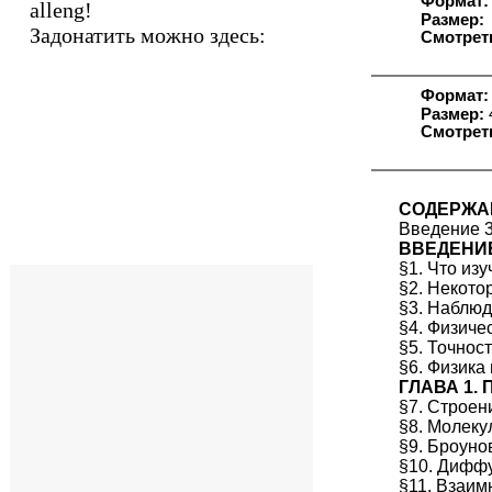
Формат:
alleng!
Размер:
Задонатить можно здесь:
Смотрет
Формат:
Размер:
Смотрет
СОДЕРЖА
Введение 
ВВЕДЕНИ
§1. Что изу
§2. Некото
§3. Наблюд
§4. Физиче
§5. Точнос
§6. Физика 
ГЛАВА 1.
§7. Строен
§8. Молеку
§9. Броуно
§10. Диффу
§11. Взаим