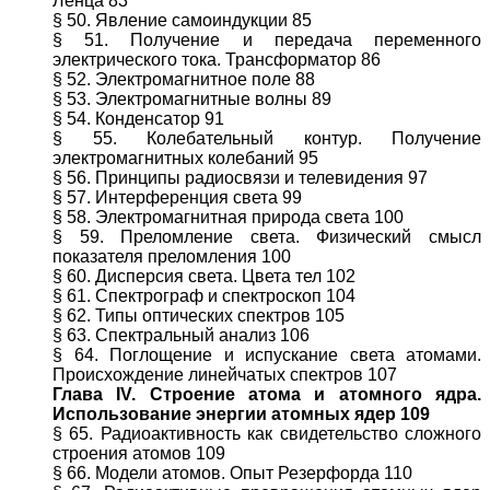
Ленца 83
§ 50. Явление самоиндукции 85
§ 51. Получение и передача переменного
электрического тока. Трансформатор 86
§ 52. Электромагнитное поле 88
§ 53. Электромагнитные волны 89
§ 54. Конденсатор 91
§ 55. Колебательный контур. Получение
электромагнитных колебаний 95
§ 56. Принципы радиосвязи и телевидения 97
§ 57. Интерференция света 99
§ 58. Электромагнитная природа света 100
§ 59. Преломление света. Физический смысл
показателя преломления 100
§ 60. Дисперсия света. Цвета тел 102
§ 61. Спектрограф и спектроскоп 104
§ 62. Типы оптических спектров 105
§ 63. Спектральный анализ 106
§ 64. Поглощение и испускание света атомами.
Происхождение линейчатых спектров 107
Глава IV. Строение атома и атомного ядра.
Использование энергии атомных ядер 109
§ 65. Радиоактивность как свидетельство сложного
строения атомов 109
§ 66. Модели атомов. Опыт Резерфорда 110