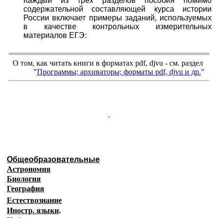
Каждый из трёх разделов пособия помимо
содержательной составляющей курса истории
России включает примеры заданий, используемых
в качестве контрольных измерительных
материалов ЕГЭ:
О том, как читать книги в форматах
pdf
,
djvu
- см. раздел
"
Программы; архиваторы; форматы
pdf, djvu
и др.
"
.
Общеобразовательные
Астрономия
Биология
География
Естествознание
Иностр. языки
.