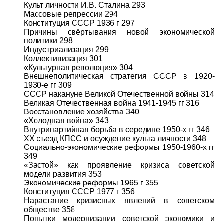
Культ личности И.В. Сталина 293
Массовые репрессии 294
Конституция СССР 1936 г 297
Причины свёртывания новой экономической
политики 298
Индустриализация 299
Коллективизация 301
«Культурная революция» 304
Внешнеполитическая стратегия СССР в 1920-
1930-е гг 309
СССР накануне Великой Отечественной войны 314
Великая Отечественная война 1941-1945 гг 316
Восстановление хозяйства 340
«Холодная война» 343
Внутрипартийная борьба в середине 1950-х гг 346
XX съезд КПСС и осуждение культа личности 348
Социально-экономические реформы 1950-1960-х гг
349
«Застой» как проявление кризиса советской
модели развития 353
Экономические реформы 1965 г 355
Конституция СССР 1977 г 356
Нарастание кризисных явлений в советском
обществе 358
Попытки модернизации советской экономики и