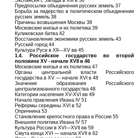
Экспансия с Запада в XIII в 36
Предпосылки объединения русских земель 37
Борьба за лидерство в политическом объединении
русских земель 38
Причины возвышения Москвы 38
Московские князья и их политика 39
Куликовская битва 42
Восстановление экономики русских земель 43
Русский город 44
Культура Руси в XII—XV вв 45
1.4. Российское государство во второй
половине XV - начале XVII в 46
Московские князья и их политика 47
Органы центральной власти Российского
государства в XV — начале XVI в 48
Значение образования Российского
централизованного государства 48
Категории населения XV-XVI вв 49
Начало правления Ивана IV 51
Реформы середины XVI в 52
Опричнина 53
Становление крепостного права в России 55
Внешняя политика Ивана IV 57
Культура России в XVI—XVII вв 59
Смута конца XVI — начала XVII в 62