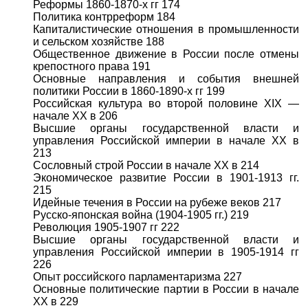
Реформы 1860-1870-х гг 174
Политика контрреформ 184
Капиталистические отношения в промышленности
и сельском хозяйстве 188
Общественное движение в России после отмены
крепостного права 191
Основные направления и события внешней
политики России в 1860-1890-х гг 199
Российская культура во второй половине XIX —
начале XX в 206
Высшие органы государственной власти и
управления Российской империи в начале XX в
213
Сословный строй России в начале XX в 214
Экономическое развитие России в 1901-1913 гг.
215
Идейные течения в России на рубеже веков 217
Русско-японская война (1904-1905 гг.) 219
Революция 1905-1907 гг 222
Высшие органы государственной власти и
управления Российской империи в 1905-1914 гг
226
Опыт российского парламентаризма 227
Основные политические партии в России в начале
XX в 229