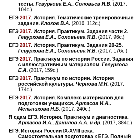
тесты.
Гевуркова Е.А., Соловьев Я.В.
(2017,
104с.)
ЕГЭ
2017
. История. Тематические тренировочные
задания.
Клоков В.А.
(2016, 112с.)
ЕГЭ
2017
. История. Практикум. Задания части 2.
Гевуркова Е.А., Соловьева Я.В.
(2017, 96с.)
ЕГЭ
2017
. История. Практикум. Задания 20-25.
Гевуркова Е.А., Соловьева Я.В.
(2017, 176с.)
ЕГЭ
2017
. Практикум по истории России. Задания
с иллюстративным материалом.
Гевуркова
Е.А.
(2017, 159с.)
ЕГЭ
2017
. Практикум по истории. История
российской культуры.
Чернова М.Н.
(2017,
174с.)
ЕГЭ
2017
. История. Комплекс материалов для
подготовки учащихся.
Артасов И.А.,
Мельникова Н.Б.
(2017, 240с.)
Я сдам ЕГЭ. История. Практикум и диагностика.
Артасов И.А., Данилов А.А. и др.
(2017, 384с.)
ЕГЭ. История России IX-XVIII века.
Самостоятельная подготовка к ЕГЭ. Полный