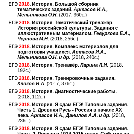
ЕГЭ
2018
. История. Большой сборник
тематических заданий.
Артасов И.А.,
Мельникова О.Н.
(2017, 360с.)
ЕГЭ
2018
. История. Тематический тренажёр.
История российской культуры. Задания с
иллюстративным материалом.
Гевуркова Е.А.,
Чернова М.Н.
(2018, 256с.)
ЕГЭ
2018
. История. Комплекс материалов для
подготовки учащихся.
Артасов И.А.,
Мельникова О.Н. и др.
(2018, 240с.)
ЕГЭ
2018
. История. Тренажёр.
Ларина Л.И.
(2018,
192с.)
ЕГЭ
2018
. История. Тренировочные задания.
Клоков В.А.
(2017, 376с.)
ЕГЭ
2018
. История. Диагностические работы.
(2018, 112с.)
ЕГЭ
2018
. История. Я сдам ЕГЭ! Типовые задания.
Часть 1. Древняя Русь - Россия в начале XX
века.
Артасов И.А., Данилов А.А. и др.
(2018,
236с.)
ЕГЭ
2018
. История. Я сдам ЕГЭ! Типовые задания.
Часть 2. Россия в 1914-2015 годах. События из