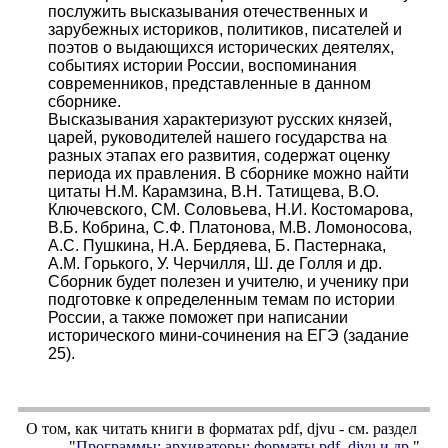
послужить высказывания отечественных и
зарубежных историков, политиков, писателей и
поэтов о выдающихся исторических деятелях,
событиях истории России, воспоминания
современников, представленные в данном
сборнике.
Высказывания характеризуют русских князей,
царей, руководителей нашего государства на
разных этапах его развития, содержат оценку
периода их правления. В сборнике можно найти
цитаты Н.М. Карамзина, В.Н. Татищева, В.О.
Ключевского, СМ. Соловьева, Н.И. Костомарова,
В.Б. Кобрина, С.Ф. Платонова, М.В. Ломоносова,
А.С. Пушкина, Н.А. Бердяева, Б. Пастернака,
A.M. Горького, У. Черчилля, Ш. де Голля и др.
Сборник будет полезен и учителю, и ученику при
подготовке к определенным темам по истории
России, а также поможет при написании
исторического мини-сочинения на ЕГЭ (задание
25).
О том, как читать книги в форматах
pdf
,
djvu
- см. раздел
"
Программы; архиваторы; форматы
pdf, djvu
и др.
"