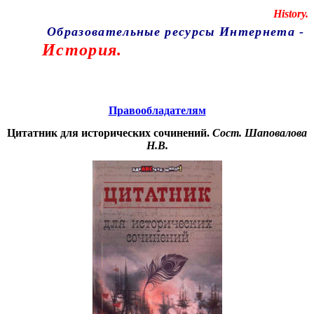
Educational resources of the Internet
-
History.
Образовательные ресурсы Интернета
-
История.
Главная страница
(Содержание)
Правообладателям
Цитатник для исторических сочинений.
Сост. Шаповалова
Н.В.