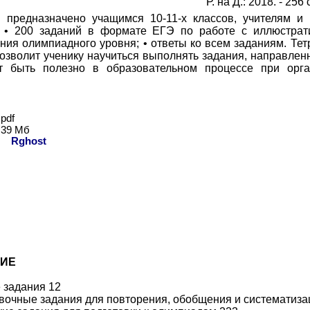
Р. на Д.: 2018. -
2
56 
 предназначено учащимся 10-11-х классов, учителям и 
; • 200 заданий в формате ЕГЭ по работе с иллюстра
ания олимпиадного уровня; • ответы ко всем заданиям. Те
позволит ученику научиться выполнять задания, направле
т быть полезно в образовательном процессе при орга
pdf
39 Мб
ь:
Rghost
ИЕ
е задания 12
овочные задания для повторения, обобщения и систематиз