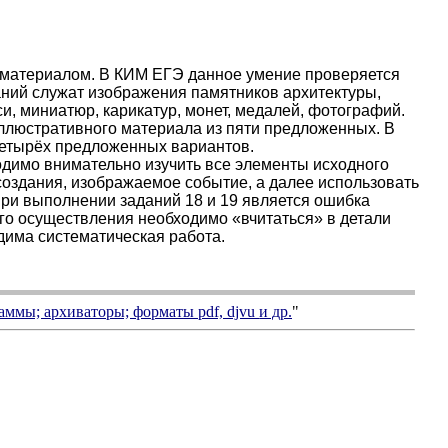
м материалом. В КИМ ЕГЭ данное умение проверяется
аний служат изображения памятников архитектуры,
и, миниатюр, карикатур, монет, медалей, фотографий.
иллюстративного материала из пяти предложенных. В
четырёх предложенных вариантов.
димо внимательно изучить все элементы исходного
 создания, изображаемое событие, а далее использовать
при выполнении заданий 18 и 19 является ошибка
 его осуществления необходимо «вчитаться» в детали
дима систематическая работа.
аммы; архиваторы; форматы
pdf, djvu
и др.
"