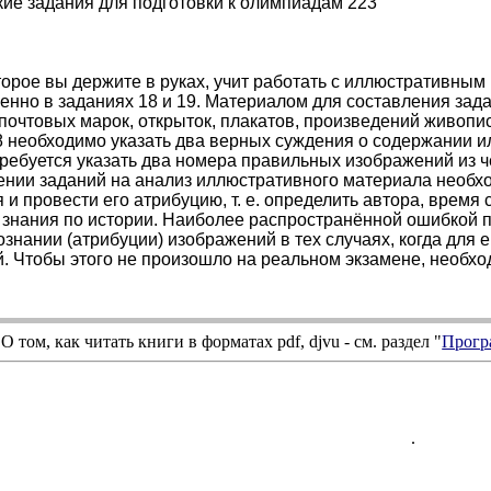
ские задания для подготовки к олимпиадам 223
торое вы держите в руках, учит работать с иллюстративны
енно в заданиях 18 и 19. Материалом для составления зад
 почтовых марок, открыток, плакатов, произведений живопис
8 необходимо указать два верных суждения о содержании 
требуется указать два номера правильных изображений из 
нии заданий на анализ иллюстративного материала необхо
 и провести его атрибуцию, т. е. определить автора, время
 знания по истории. Наиболее распространённой ошибкой 
ознании (атрибуции) изображений в тех случаях, когда для
. Чтобы этого не произошло на реальном экзамене, необхо
О том, как читать книги в форматах
pdf
,
djvu
- см. раздел "
Прогр
.