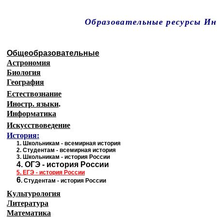
Образовательные ресурсы И
Главная страница
(Содержание)
Общеобразовательные
Астрономия
Биология
География
Естествознание
Иностр. языки
.
Информатика
Искусствоведение
История:
1
.
Школьникам - всемирная история
2.
Студентам - всемирная история
3.
Школьникам - история России
4.
ОГЭ - история России
5.
ЕГЭ - история
России
6
.
Студентам - история России
Культурология
Литература
Математика