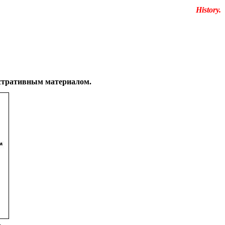
Educational resources of the Internet
-
History.
юстративным материалом.