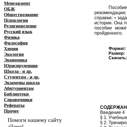
Менеджмент
Пособие
ОБЖ
рекомендации
Обществознание
справки; • зад
Психология
истории. Она 
Религиоведение
пособие може
Русский язык
пройденного.
Физика
Философия
Химия
Формат:
Размер:
Экология
Скачат
Экономика
Юриспруденция
Школа - и др.
Студентам - и др.
Экзамены
школа
Абитуриентам
Библиотеки
Справочники
Рефераты
СОДЕРЖАН
Прочее
Введение 4
§ 1. Учебны
Помоги нашему сайту
§ 2. Тренир
alleng!