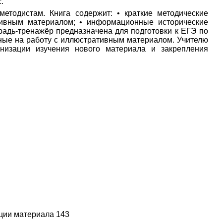
с.
методистам. Книга содержит: • краткие методические
тивным материалом; • информационные исторические
традь-тренажёр предназначена для подготовки к ЕГЭ по
нные на работу с иллюстративным материалом. Учителю
низации изучения нового материала и закрепления
ации материала 143