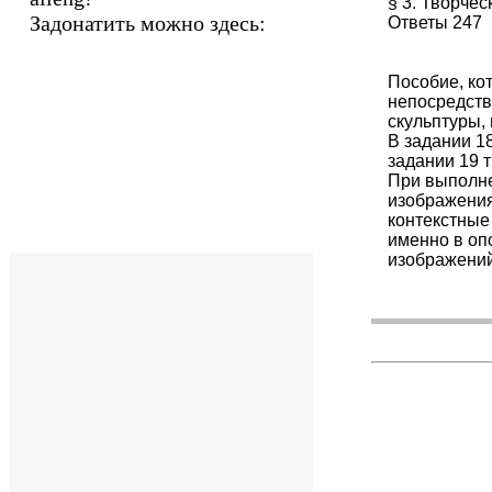
§ 3. Творче
Задонатить можно здесь:
Ответы 247
Пособие, ко
непосредств
скульптуры,
В задании 1
задании 19 
При выполне
изображения
контекстные
именно в оп
изображений