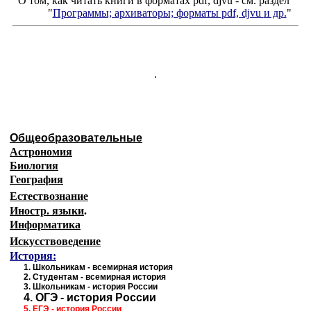
О том, как читать книги в форматах
pdf
,
djvu
- см. раздел
"
Программы; архиваторы; форматы
pdf, djvu
и др.
"
.
Общеобразовательные
Астрономия
Биология
География
Естествознание
Иностр. языки
.
Информатика
Искусствоведение
История:
1
.
Школьникам - всемирная история
2.
Студентам - всемирная история
3.
Школьникам - история России
4.
ОГЭ - история России
5.
ЕГЭ - история
России