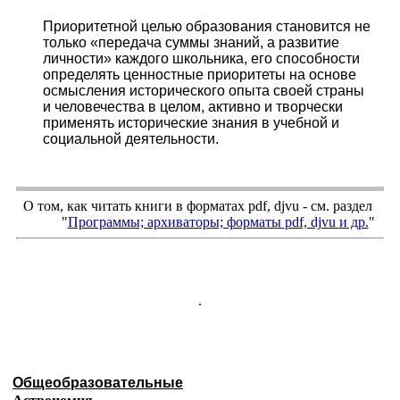
Приоритетной целью образования становится не
только «передача суммы знаний, а развитие
личности» каждого школьника, его способности
определять ценностные приоритеты на основе
осмысления исторического опыта своей страны
и человечества в целом, активно и творчески
применять исторические знания в учебной и
социальной деятельности.
О том, как читать книги в форматах
pdf
,
djvu
- см. раздел
"
Программы; архиваторы; форматы
pdf, djvu
и др.
"
.
Общеобразовательные