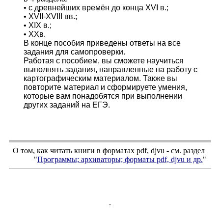
• с древнейших времён до конца XVI в.;
• XVII-XVIII вв.;
• XIX в.;
• ХХв.
В конце пособия приведены ответы на все
задания для самопроверки.
Работая с пособием, вы сможете научиться
выполнять задания, направленные на работу с
картографическим материалом. Также вы
повторите материал и сформируете умения,
которые вам понадобятся при выполнении
других заданий на ЕГЭ.
О том, как читать книги в форматах
pdf
,
djvu
- см. раздел
"
Программы; архиваторы; форматы
pdf, djvu
и др.
"
.