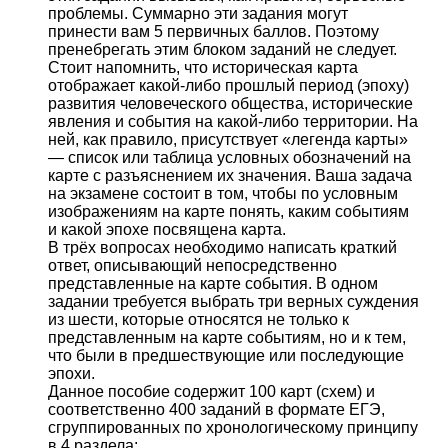
проблемы. Суммарно эти задания могут
принести вам 5 первичных баллов. Поэтому
пренебрегать этим блоком заданий не следует.
Стоит напомнить, что историческая карта
отображает какой-либо прошлый период (эпоху)
развития человеческого общества, исторические
явления и события на какой-либо территории. На
ней, как правило, присутствует «легенда карты»
— список или таблица условных обозначений на
карте с разъяснением их значения. Ваша задача
на экзамене состоит в том, чтобы по условным
изображениям на карте понять, каким событиям
и какой эпохе посвящена карта.
В трёх вопросах необходимо написать краткий
ответ, описывающий непосредственно
представленные на карте события. В одном
задании требуется выбрать три верных суждения
из шести, которые относятся не только к
представленным на карте событиям, но и к тем,
что были в предшествующие или последующие
эпохи.
Данное пособие содержит 100 карт (схем) и
соответственно 400 заданий в формате ЕГЭ,
сгруппированных по хронологическому принципу
в 4 раздела: