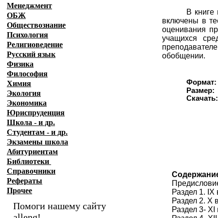
Менеджмент
В книге
ОБЖ
включены в те
Обществознание
оценивания пр
Психология
учащихся сре
Религиоведение
преподавател
Русский язык
обобщении.
Физика
Философия
Формат:
Химия
Размер:
Экология
Скачат
Экономика
Юриспруденция
Школа - и др.
Студентам - и др.
Экзамены
школа
Абитуриентам
Библиотеки
Справочники
Содержани
Рефераты
Предислови
Прочее
Раздел 1. IX 
Раздел 2. X 
Помоги нашему сайту
Раздел 3- XI
alleng!