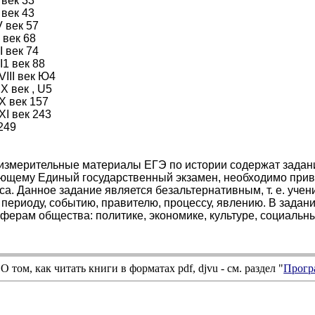
 век 33
 век 43
V век 57
 век 68
I век 74
I1 век 88
VIII век Ю4
IX век , U5
X век 157
XI век 243
249
измерительные материалы ЕГЭ по истории содержат задание
ающему Единый государственный экзамен, необходимо прив
са. Данное задание является безальтернативным, т. е. учен
 периоду, событию, правителю, процессу, явлению. В задан
ферам общества: политике, экономике, культуре, социаль
О том, как читать книги в форматах
pdf
,
djvu
- см. раздел "
Прогр