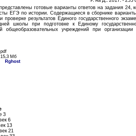
Р. на Д.: 2017. - 255 
 представлены готовые варианты ответов на задания 24, 
сты ЕГЭ по истории. Содержащиеся в сборнике варианты
и проверке результатов Единого государственного экзам
дней школы при подготовке к Единому государственн
ей общеобразовательных учреждений при организации 
pdf
15,
3
Мб
ь:
Rghost
е
е 3
век 6
век 13
 век 21