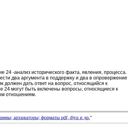
 24 -анализ исторического факта, явления, процесса.
ести два аргумента в поддержку и два в опровержение
ик должен дать ответ на вопрос, относящийся к
ие 24 могут быть включены вопросы, относящиеся к
ным отношениям.
аммы; архиваторы; форматы
pdf, djvu
и др.
"