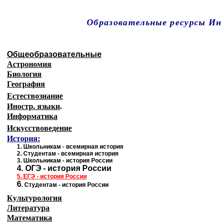
Образовательные ресурсы И
Главная страница
(Содержание)
Общеобразовательные
Астрономия
Биология
География
Естествознание
Иностр. языки
.
Информатика
Искусствоведение
История:
1
.
Школьникам - всемирная история
2.
Студентам - всемирная история
3.
Школьникам - история России
4.
ОГЭ - история России
5.
ЕГЭ - история
России
6
.
Студентам - история России
Культурология
Литература
Математика