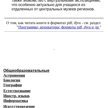
также знакомство с виртуальными экспозициями,
что особенно актуально для учащихся из
отдаленных от центральных музеев регионов.
О том, как читать книги в форматах
pdf
,
djvu
- см. раздел
"
Программы; архиваторы; форматы
pdf, djvu
и др.
"
.
Общеобразовательные
Астрономия
Биология
География
Естествознание
Иностр. языки
.
Информатика
Искусствоведение