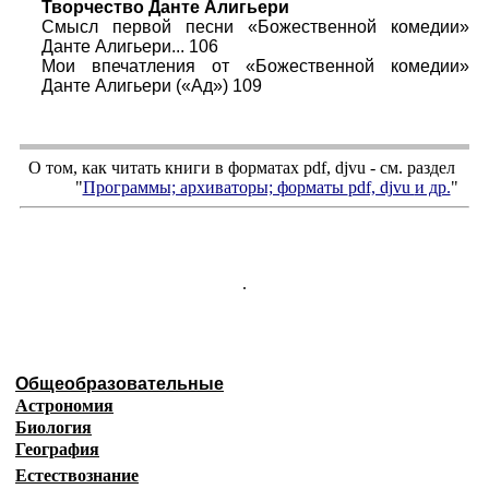
Творчество Данте Алигьери
Смысл первой песни «Божественной комедии»
Данте Алигьери... 106
Мои впечатления от «Божественной комедии»
Данте Алигьери («Ад») 109
О том, как читать книги в форматах
pdf
,
djvu
- см. раздел
"
Программы; архиваторы; форматы
pdf, djvu
и др.
"
.
Общеобразовательные
Астрономия
Биология
География
Естествознание