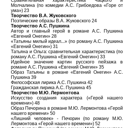
Сравнительная характеристика Чацкого и
Молчалина (по комедии А.С. Грибоедова «Горе от
ума») 23
Творчество В.А. Жуковского
Поэтические образы В.А. Жуковского 24
Творчество А.С. Пушкина
Автор и главный герой в романе А.С. Пушкина
«Евгений Онегин» 28
«Татьяны милый идеал...» (по роману А.С. Пушкина
«Евгений Онегин») 31
Татьяна и Ольга: сравнительная характеристика (по
роману А.С. Пушкина «Евгений Онегин») 33
Идейное значение картин русского пейзажа в
романе А.С. Пушкина «Евгений Онегин» 35
Образ Татьяны в романе «Евгений Онегин» А.С.
Пушкина 39
Философская лирика А.С. Пушкина 42
Гражданская лирика А.С. Пушкина 45
Творчество М.Ю. Лермонтова
Искусство создания характера («Герой нашего
времени») 48
Образ Печорина в романе М.Ю. Лермонтова «Герой
нашего времени» 50
«Лишний человек» - Печорин (по роману М.Ю.
Лермонтова «Герой нашего времени») 52