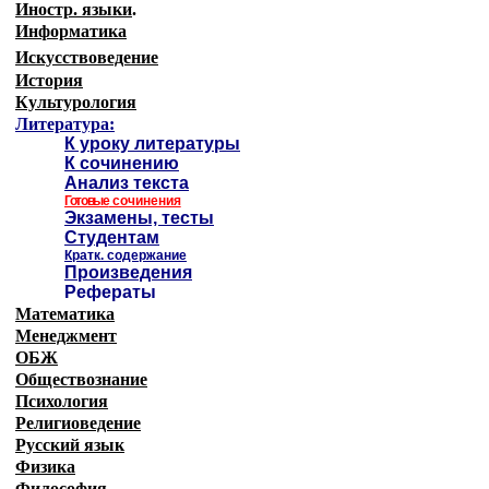
Иностр. языки
.
Информатика
Искусствоведение
История
Культурология
Литература:
К уроку литературы
К сочинению
Анализ текста
Готовые
сочинения
Экзамены, тесты
Студентам
Кратк. содержание
Произведения
Рефераты
Математика
Менеджмент
ОБЖ
Обществознание
Психология
Религиоведение
Русский язык
Физика
Философия