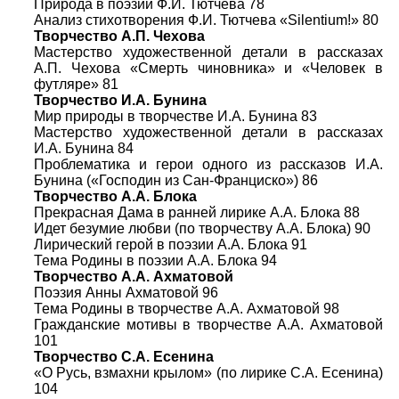
Природа в поэзии Ф.И. Тютчева 78
Анализ стихотворения Ф.И. Тютчева «Silentium!» 80
Творчество А.П. Чехова
Мастерство художественной детали в рассказах
А.П. Чехова «Смерть чиновника» и «Человек в
футляре» 81
Творчество И.А. Бунина
Мир природы в творчестве И.А. Бунина 83
Мастерство художественной детали в рассказах
И.А. Бунина 84
Проблематика и герои одного из рассказов И.А.
Бунина («Господин из Сан-Франциско») 86
Творчество А.А. Блока
Прекрасная Дама в ранней лирике А.А. Блока 88
Идет безумие любви (по творчеству А.А. Блока) 90
Лирический герой в поэзии А.А. Блока 91
Тема Родины в поэзии А.А. Блока 94
Творчество А.А. Ахматовой
Поэзия Анны Ахматовой 96
Тема Родины в творчестве А.А. Ахматовой 98
Гражданские мотивы в творчестве А.А. Ахматовой
101
Творчество С.А. Есенина
«О Русь, взмахни крылом» (по лирике С.А. Есенина)
104