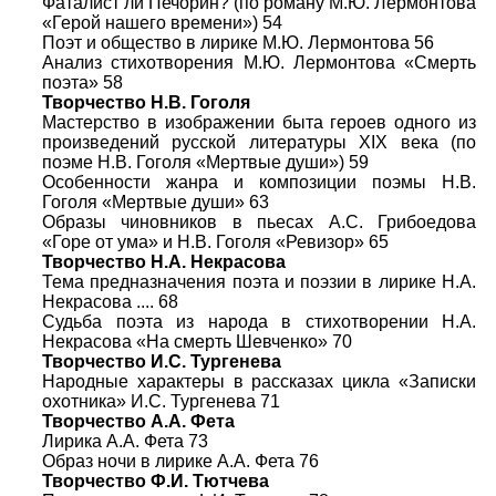
Фаталист ли Печорин? (по роману М.Ю. Лермонтова
«Герой нашего времени») 54
Поэт и общество в лирике М.Ю. Лермонтова 56
Анализ стихотворения М.Ю. Лермонтова «Смерть
поэта» 58
Творчество Н.В. Гоголя
Мастерство в изображении быта героев одного из
произведений русской литературы XIX века (по
поэме Н.В. Гоголя «Мертвые души») 59
Особенности жанра и композиции поэмы Н.В.
Гоголя «Мертвые души» 63
Образы чиновников в пьесах А.С. Грибоедова
«Горе от ума» и Н.В. Гоголя «Ревизор» 65
Творчество Н.А. Некрасова
Тема предназначения поэта и поэзии в лирике Н.А.
Некрасова .... 68
Судьба поэта из народа в стихотворении Н.А.
Некрасова «На смерть Шевченко» 70
Творчество И.С. Тургенева
Народные характеры в рассказах цикла «Записки
охотника» И.С. Тургенева 71
Творчество А.А. Фета
Лирика А.А. Фета 73
Образ ночи в лирике А.А. Фета 76
Творчество Ф.И. Тютчева