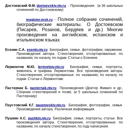
Достоевский Ф.М.
dostoevskiy.niv.ru
- Произведения. (и 36 школьных
сочинений по Достоевскому)
Полное собрание сочинений,
magister.msk.ru
-
биографические материалы. О Достоевском
(Писарев, Розанов, Бердяев и др.) Многие
произведения на английском, испанском и
итальянском языках
Есенин С.А.
esenin.niv.ru
Биография, семья, фотографии, окружение.
Произведения автора. Стихотворения, отсортированные: по
названию; по началу, по годам. Статьи о Есенине.
Лермонтов М.Ю.
lermontov.niv.ru
Биография, семья, портреты,
живопись и графика Лермонтова. Все произведения автора.
Стихотворения, отсортированные: по названию; по началу, по
годам. Статьи о Лермонтове.
Пастернак Б.
pasternak.niv.ru
Произведения (Доктор Живаго и др.;
Сборник стихотворений и поэм). (и 5 школьных сочинений по
Пастернаку)
Паустовский К.Г.
paustovskiy.niv.ru
Биография, фотографии, семья.
Произведения автора. Различная информация.
Пушкин А.С.
pushkin.niv.ru
Биография, семья, портреты, статьи. Все
произведения автора. Стихотворения, отсортированные: по
названию; по началу стихотворения, по году написания.