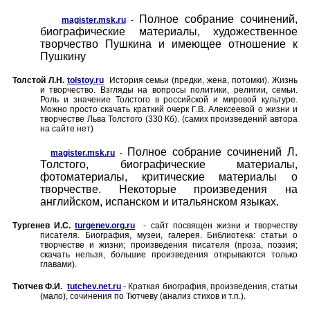
Полное собрание сочинений,
magister.msk.ru
-
биографические материалы, художественное
творчество Пушкина и имеющее отношение к
Пушкину
Толстой Л.Н.
tolstoy.ru
История семьи (предки, жена, потомки). Жизнь
и творчество. Взгляды на вопросы политики, религии, семьи.
Роль и значение Толстого в российской и мировой культуре.
Можно просто скачать краткий очерк Г.В. Алексеевой о жизни и
творчестве Льва Толстого (330 Кб). (самих произведений автора
на сайте нет)
Полное собрание сочинений Л.
magister.msk.ru
-
Толстого, биографические материалы,
фотоматериалы, критические материалы о
творчестве. Некоторые произведения на
английском, испанском и итальянском языках.
Тургенев И.С.
turgenev.org.ru
- сайт посвящен жизни и творчеству
писателя. Биография, музеи, галерея. Библиотека: статьи о
творчестве и жизни; произведения писателя (проза, поэзия;
скачать нельзя, большие произведения открываются только
главами).
Тютчев Ф.И.
tutchev.net.ru
- Краткая биография, произведения, статьи
(мало), сочинения по Тютчеву (анализ стихов и т.п.).