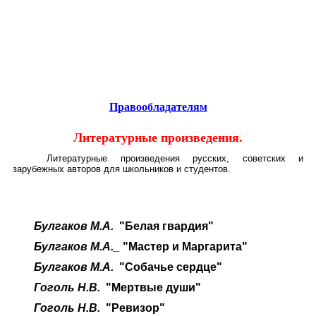
Educational resources of the Internet
-
Literature
.
Образовательные ресурсы Интернета
-
Литература.
Главная страница
(Содержание)
Гостевая
Правообладателям
Литературные произведения.
Литературные произведения русских, советских и
зарубежных авторов для школьников и студентов.
Булгаков М.А.
"Белая гвардия"
Булгаков М.А._
"Мастер и Маргарита"
Булгаков М.А.
"Собачье сердце"
Гоголь Н.В.
"Мертвые души"
Гоголь Н.В.
"Ревизор"