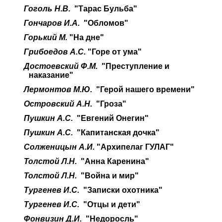
Гоголь Н.В.
"Тарас Бульба"
Гончаров И.А.
"Обломов"
Горький М.
"На дне"
Грибоедов А.С.
"Горе от ума"
Достоевский Ф.М.
"Преступление и
наказание"
Лермонтов М.Ю.
"Герой нашего времени"
Островский А.Н.
"Гроза"
Пушкин А.С.
"Евгений Онегин"
Пушкин А.С.
"Капитанская дочка"
Солженицын А.И.
"Архипелаг ГУЛАГ"
Толстой Л.Н.
"Анна Каренина"
Толстой Л.Н.
"Война и мир"
Тургенев И.С.
"Записки охотника"
Тургенев И.С.
"Отцы и дети"
Фонвизин Д.И.
"Недоросль"