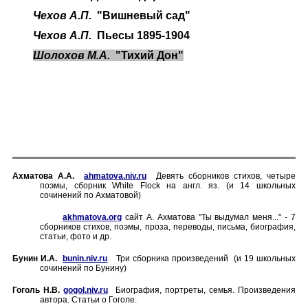
Чехов А.П.
"Вишневый сад"
Чехов А.П.
Пьесы 1895-1904
Шолохов М.А.
"Тихий Дон"
Ахматова А.А.
ahmatova.niv.ru
Девять сборников стихов, четыре
поэмы, сборник
White Flock
на англ. яз. (и 14 школьных
сочинений по Ахматовой)
akhmatova
.
org
сайт А. Ахматова "Ты выдумал меня..." - 7
сборников стихов, поэмы, проза, переводы, письма, биография,
статьи, фото и др.
Бунин И.А.
bunin.niv.ru
Три сборника произведений (и 19 школьных
сочинений по Бунину)
Гоголь Н.В.
gogol.niv.ru
Биография, портреты, семья. Произведения
автора. Статьи о Гоголе.