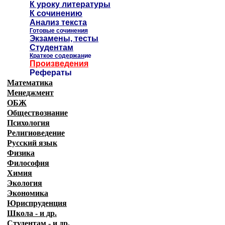
К уроку литературы
К сочинению
Анализ текста
Готовые сочинения
Экзамены, тесты
Студентам
Краткое содержан
ие
Произведения
Рефераты
Математика
Менеджмент
ОБЖ
Обществознание
Психология
Религиоведение
Русский язык
Физика
Философия
Химия
Экология
Экономика
Юриспруденция
Школа - и др.
Студентам - и др.