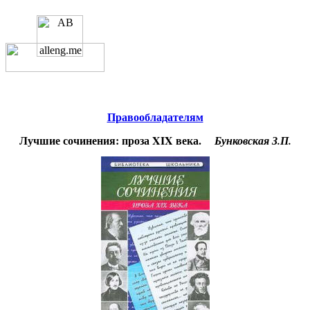
Educational resources of the Internet
-
Literature
.
Образовательные ресурсы
Интернета
-
Литература.
Главная страница
(Содержание)
Правообладателям
Лучшие сочинения: проза
XIX
века.
Бунковская З.П.