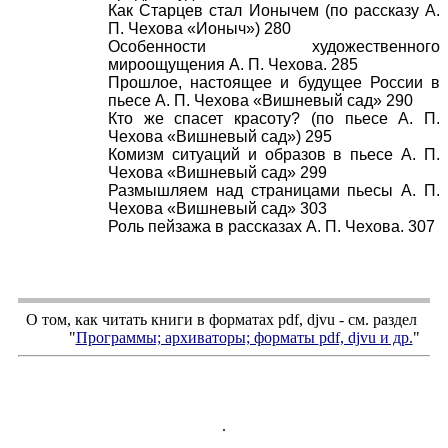
Как Старцев стал Ионычем (по рассказу А.
П. Чехова «Ионыч») 280
Особенности художественного
мироощущения А. П. Чехова. 285
Прошлое, настоящее и будущее России в
пьесе А. П. Чехова «Вишневый сад» 290
Кто же спасет красоту? (по пьесе А. П.
Чехова «Вишневый сад») 295
Комизм ситуаций и образов в пьесе А. П.
Чехова «Вишневый сад» 299
Размышляем над страницами пьесы А. П.
Чехова «Вишневый сад» 303
Роль пейзажа в рассказах А. П. Чехова. 307
О том, как читать книги в форматах
pdf
,
djvu
- см. раздел
"
Программы; архиваторы; форматы
pdf, djvu
и др.
"
.