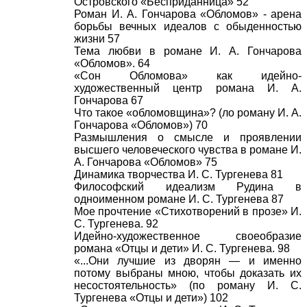
Островского «Бесприданница» 52
Роман И. А. Гончарова «Обломов» - арена
борьбы вечных идеалов с обыденностью
жизни 57
Тема любви в романе И. А. Гончарова
«Обломов». 64
«Сон Обломова» как идейно-
художественный центр романа И. А.
Гончарова 67
Что такое «обломовщина»? (ло роману И. А.
Гончарова «Обломов») 70
Размышления о смысле и проявлении
высшего человеческого чувства в романе И.
А. Гончарова «Обломов» 75
Динамика творчества И. С. Тургенева 81
Философский идеализм Рудина в
одноименном романе И. С. Тургенева 87
Мое прочтение «Стихотворений в прозе» И.
С. Тургенева. 92
Идейно-художественное своеобразие
романа «Отцы и дети» И. С. Тургенева. 98
«...Они лучшие из дворян — и именно
потому выбраны мною, чтобы доказать их
несостоятельность» (по роману И. С.
Тургенева «Отцы и дети») 102