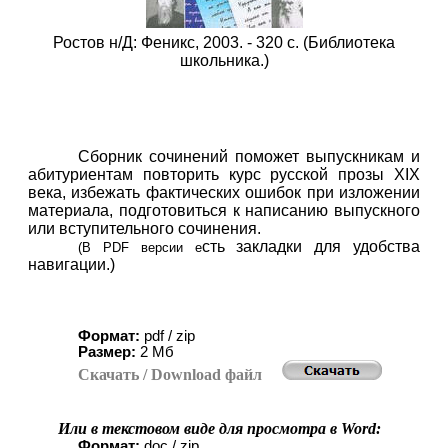
Ростов н/Д: Феникс, 2003. - 320 с. (Библиотека
школьника.)
Сборник сочинений поможет выпускникам и
абитуриентам повторить курс русской прозы XIX
века, избежать фактических ошибок при изложении
материала, подготовиться к написанию выпускного
или вступительного сочинения.
сть закладки для удобства
(
В
PDF
версии е
навигации.
)
Формат:
pdf / zip
Размер:
2
Мб
Скачать
/ Download
файл
Или в текстовом виде для просмотра в
Word
:
Формат:
doc / zip