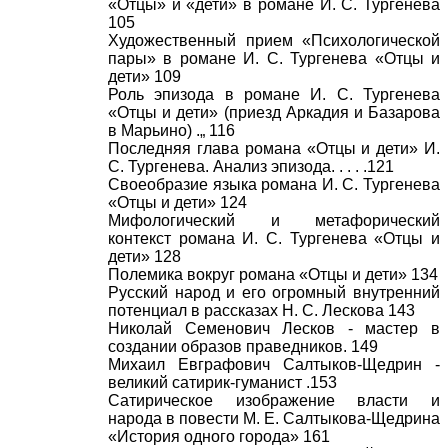
«Отцы» и «дети» в романе И. С. Тургенева
105
Художественный прием «Психологической
пары» в романе И. С. Тургенева «Отцы и
дети» 109
Роль эпизода в романе И. С. Тургенева
«Отцы и дети» (приезд Аркадия и Базарова
в Марьино) .„ 116
Последняя глава романа «Отцы и дети» И.
С. Тургенева. Анализ эпизода. . . . .121
Своеобразие языка романа И. С. Тургенева
«Отцы и дети» 124
Мифологический и метафорический
контекст романа И. С. Тургенева «Отцы и
дети» 128
Полемика вокруг романа «Отцы и дети» 134
Русский народ и его огромный внутренний
потенциал в рассказах Н. С. Лескова 143
Николай Семенович Лесков - мастер в
создании образов праведников. 149
Михаил Евграфович Салтыков-Щедрин -
великий сатирик-гуманист .153
Сатирическое изображение власти и
народа в повести М. Е. Салтыкова-Щедрина
«История одного города» 161