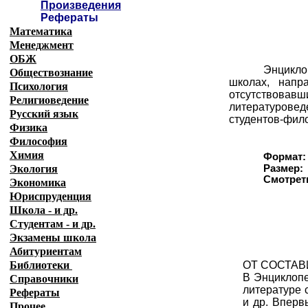
Произведения
Рефераты
Математика
Менеджмент
ОБЖ
Энцикло
Обществознание
школах, напр
Психология
отсутствовавш
Религиоведение
литературовед
Русский язык
студентов-фило
Физика
Философия
Химия
Формат:
Экология
Размер:
Смотреть
Экономика
Юриспруденция
Школа - и др.
Студентам - и др.
Экзамены
школа
Абитуриентам
Библиотеки
ОТ СОСТА
В Энциклопе
Справочники
литературе 
Рефераты
и др. Вперв
Прочее