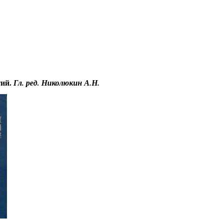
Educational resources of the Internet
-
Literature
.
тий.
Гл. ред. Николюкин А.Н.