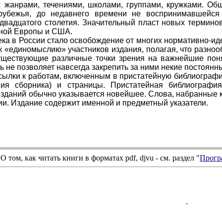
 жанрами, течениями, школами, группами, кружками. Об
арубежья, до недавнего времени не воспринимавшейся 
двадцатого столетия. Значительный пласт новых термино
дной Европы и США.
ека в России стало освобождение от многих нормативно-и
к «единомыслию» участников издания, полагая, что разно
ществующие различные точки зрения на важнейшие понят
ь не позволяет навсегда закрепить за ними некие постоянн
сылки к работам, включенным в пристатейную библиографи
ния сборника) и страницы. Пристатейная библиографи
изданий обычно указывается новейшее. Слова, набранные 
и. Издание содержит именной и предметный указатели.
О том, как читать книги в форматах
pdf
,
djvu
- см. раздел "
Прогр
.