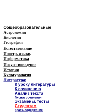
Образовательные ресурсы 
Главная страница
(Содержание)
Общеобразовательные
Астрономия
Биология
География
Естествознание
Иностр. языки
.
Информатика
Искусствоведение
История
Культурология
Литература:
К уроку литературы
К сочинению
Анализ текста
Готовые
сочинения
Экзамены, тесты
Студентам
Кратк. содержание