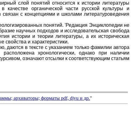
ширный слой понятий относится к истории литературы
в качестве органической части русской культуры и
в связан с концепциями и школами литературоведения
деологизированных понятий. 'Редакция Энциклопедии не
образие научных подходов и исследовательская свобода
ия истории и теории литературы, а их историческая
ые свойства и характеристики.
ю, даются в тексте с указанием только фамилии автора
я расположена хронологически, однако при наличии
курсивом, означают отсылки к соответствующим статьям
аммы; архиваторы; форматы
pdf, djvu
и др.
"