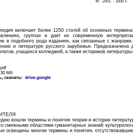
М.:
2001. - 1600 с.
педия включает более 1250 статей об основных терминах
авлениях, группах и дает их современную интерпрет
ие в подобного рода изданиях, как связанные с жанрами,
ению и литературе русского зарубежья. Предназначена 
логов, учащихся колледжей, а также историков литературы
pdf
30 Мб
, скачать:
drive.google
ВИТЕЛЯ
дию вошли термины и понятия теории и истории литерату
со смежными областями гуманитарных знаний: культурологи
ые освещены многие термины и понятия, отсутствовавшие 