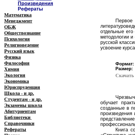
Произведения
Рефераты
Математика
Первое 
Менеджмент
литературовед
ОБЖ
отдельные его
Обществознание
методологии и
Психология
русской класси
Религиоведение
усвоение курса
Русский язык
Физика
Философия
Формат:
Размер:
Химия
Экология
Скачат
Экономика
Юриспруденция
Школа - и др.
Чрезвыч
Студентам - и др.
обучает прак
Экзамены
школа
созданные в п
Абитуриентам
произведения 
Библиотеки
представлени
Справочники
профессиональ
Рефераты
Книга с