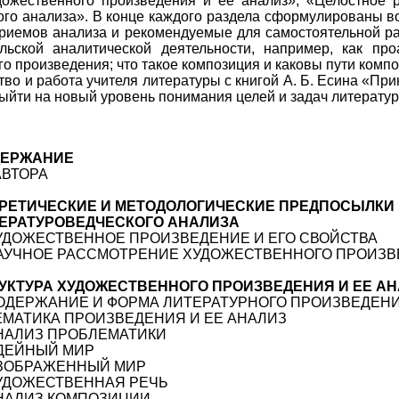
дожественного произведения и ее анализ», «Целостное 
ого анализа». В конце каждого раздела сформулированы в
риемов анализа и рекомендуемые для самостоятельной ра
льской аналитической деятельности, например, как про
о произведения; что такое композиция и каковы пути комп
тво и работа учителя литературы с книгой А. Б. Есина «П
выйти на новый уровень понимания целей и задач литерату
ДЕРЖАНИЕ
АВТОРА
РЕТИЧЕСКИЕ И МЕТОДОЛОГИЧЕСКИЕ ПРЕДПОСЫЛКИ
ЕРАТУРОВЕДЧЕСКОГО АНАЛИЗА
ХУДОЖЕСТВЕННОЕ ПРОИЗВЕДЕНИЕ И ЕГО СВОЙСТВА
НАУЧНОЕ РАССМОТРЕНИЕ ХУДОЖЕСТВЕННОГО ПРОИЗВ
УКТУРА ХУДОЖЕСТВЕННОГО ПРОИЗВЕДЕНИЯ И ЕЕ А
СОДЕРЖАНИЕ И ФОРМА ЛИТЕРАТУРНОГО ПРОИЗВЕДЕН
ТЕМАТИКА ПРОИЗВЕДЕНИЯ И ЕЕ АНАЛИЗ
АНАЛИЗ ПРОБЛЕМАТИКИ
ИДЕЙНЫЙ МИР
ИЗОБРАЖЕННЫЙ МИР
ХУДОЖЕСТВЕННАЯ РЕЧЬ
АНАЛИЗ КОМПОЗИЦИИ