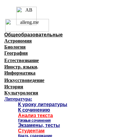
Образовательные ресурсы 
Главная страница
(Содержание)
Общеобразовательные
Астрономия
Биология
География
Естествознание
Иностр. языки
.
Информатика
Искусствоведение
История
Культурология
Литература:
К уроку литературы
К сочинению
Анализ текста
Готовые
сочинения
Экзамены, тесты
Студентам
Кратк. содержание