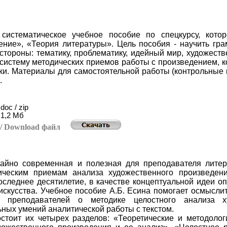
систематическое учебное пособие по спецкурсу, кото
ение», «Теория литературы». Цель пособия - научить гра
 стороны: тематику, проблематику, идейный мир, художест
 систему методических приемов работы с произведением, 
ки. Материалы для самостоятельной работы (контрольные в
.
doc / zip
1,2 Мб
ь
/ Download
файл
айно современная и полезная для преподавателя литера
тическим приемам анализа художественного произведен
оследнее десятилетие, в качестве концептуальной идеи о
искусства. Учебное пособие А.Б. Есина помогает осмыслит
е преподавателей о методике целостного анализа х
ных умений аналитической работы с текстом.
остоит их четырех разделов: «Теоретические и методолог