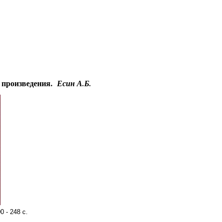
Educational resources of the Internet
-
Literature
.
 произведения.
Есин А.Б.
0 - 248 с.