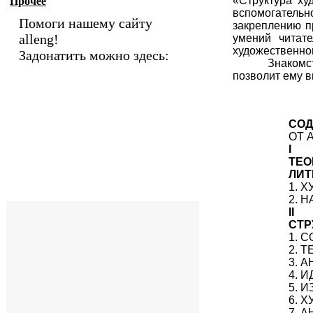
«Структура ху
Прочее
вспомогательн
Помоги нашему сайту
закреплению п
alleng!
умений читате
художественног
Задонатить можно здесь:
Знакомс
позволит ему 
СО
ОТ 
I
ТЕО
ЛИТ
1. 
2. 
II
СТР
1. 
2. 
3. 
4. 
5. 
6. 
7. 