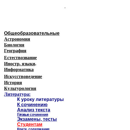
.
Общеобразовательные
Астрономия
Биология
География
Естествознание
Иностр. языки
.
Информатика
Искусствоведение
История
Культурология
Литература:
К уроку литературы
К сочинению
Анализ текста
Готовые
сочинения
Экзамены, тесты
Студентам
Кратк. содержание