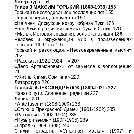
Литература 154
Глава З.МАКСИМ ГОРЬКИЙ (1868-1936) 155
Горький в исследованиях последних лет 155
Первый период творчества 160
«На дне». Дискуссии вокруг образа Луки 173
Роль Луки в развитии сюжета. Лука и Сатин 178
«Мать». История создания, роль экспозиции 186
Человек и окружающий мир в произведениях
Горького 1910-х гг 197
Горький и революция. «Несвоевременные мысли»
202
«Рассказы 1922-1924 гг.» 207
«Дело Артамоновых»: от замысла к воплощению
211
«Жизнь Клима Самгина» 220
Литература 226
Глава 4. АЛЕКСАНДР БЛОК (1880-1921) 227
Начало пути. Освоение традиций 227
Лирика 231
«Ante lusem» (1898-1900) 233
«Стихи о Прекрасной Даме» (1901-1902) 235
«Распутья» (1902-1904) 238
«Пузыри земли» (1904-1905) 239
«Город» (1904-1908) 240
Стихия страсти: «Снежная маска» (1907) и