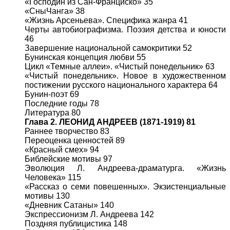
«Господин из Сан-Франциско» 35
«СныЧанга» 38
«Жизнь Арсеньева». Специфика жанра 41
Черты автобиографизма. Поэзия детства и юности
46
Завершение национальной самокритики 52
Бунинская концепция любви 55
Цикл «Темные аллеи». «Чистый понедельник» 63
«Чистый понедельник». Новое в художественном
постижении русского национального характера 64
Бунин-поэт 69
Последние годы 78
Литература 80
Глава 2. ЛЕОНИД АНДРЕЕВ (1871-1919) 81
Раннее творчество 83
Переоценка ценностей 89
«Красный смех» 94
Библейские мотивы 97
Эволюция Л. Андреева-драматурга. «Жизнь
Человека» 115
«Рассказ о семи повешенных». Экзистенциальные
мотивы 130
«Дневник Сатаны» 140
Экспрессионизм Л. Андреева 142
Поздняя публицистика 148