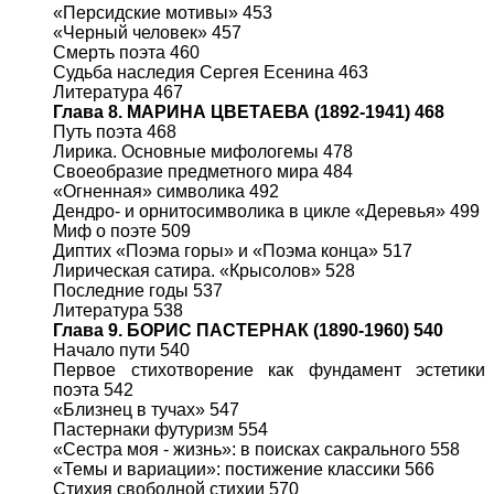
«Персидские мотивы» 453
«Черный человек» 457
Смерть поэта 460
Судьба наследия Сергея Есенина 463
Литература 467
Глава 8. МАРИНА ЦВЕТАЕВА (1892-1941) 468
Путь поэта 468
Лирика. Основные мифологемы 478
Своеобразие предметного мира 484
«Огненная» символика 492
Дендро- и орнитосимволика в цикле «Деревья» 499
Миф о поэте 509
Диптих «Поэма горы» и «Поэма конца» 517
Лирическая сатира. «Крысолов» 528
Последние годы 537
Литература 538
Глава 9. БОРИС ПАСТЕРНАК (1890-1960) 540
Начало пути 540
Первое стихотворение как фундамент эстетики
поэта 542
«Близнец в тучах» 547
Пастернаки футуризм 554
«Сестра моя - жизнь»: в поисках сакрального 558
«Темы и вариации»: постижение классики 566
Стихия свободной стихии 570