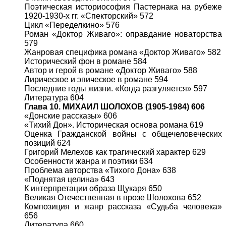
Поэтическая историософия Пастернака на рубеже
1920-1930-х гг. «Спекторский» 572
Цикл «Переделкино» 576
Роман «Доктор Живаго»: оправдание новаторства
579
Жанровая специфика романа «Доктор Живаго» 582
Исторический фон в романе 584
Автор и герой в романе «Доктор Живаго» 588
Лирическое и эпическое в романе 594
Последние годы жизни. «Когда разгуляется» 597
Литература 604
Глава 10. МИХАИЛ ШОЛОХОВ (1905-1984) 606
«Донские рассказы» 606
«Тихий Дон». Историческая основа романа 619
Оценка Гражданской войны с общечеловеческих
позиций 624
Григорий Мелехов как трагический характер 629
Особенности жанра и поэтики 634
Проблема авторства «Тихого Дона» 638
«Поднятая целина» 643
К интерпретации образа Щукаря 650
Великая Отечественная в прозе Шолохова 652
Композиция и жанр рассказа «Судьба человека»
656
Литература 660