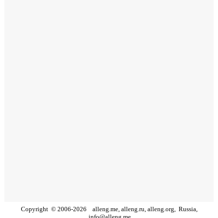
Copyright
©
2006
-
2026
alleng.me, alleng.ru, alleng.org,
Russia,
info@alleng.me