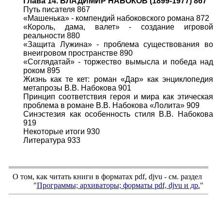
Глава 14. ВЛАДИМИР НАБОКОВ (1899-1977) 867
Путь писателя 867
«Машенька» - компендий набоковского романа 872
«Король, дама, валет» - создание игровой
реальности 880
«Защита Лужина» - проблема существования во
внеигровом пространстве 890
«Соглядатай» - торжество вымысла и победа над
роком 895
Жизнь как те кет: роман «Дар» как энциклопедия
метапрозы В.В. Набокова 901
Принцип соответствия героя и мира как этическая
проблема в романе В.В. Набокова «Лолита» 909
Синэстезия как особенность стиля В.В. Набокова
919
Некоторые итоги 930
Литература 933
О том, как читать книги в форматах
pdf
,
djvu
- см. раздел
"
Программы; архиваторы; форматы
pdf, djvu
и др.
"