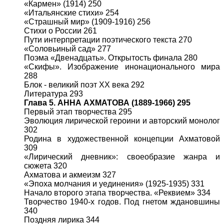
«Кармен» (1914) 250
«Итальянские стихи» 254
«Страшный мир» (1909-1916) 256
Стихи о России 261
Пути интерпретации поэтического текста 270
«Соловьиный сад» 277
Поэма «Двенадцать». Открытость финала 280
«Скифы». Изображение инонационального мира
288
Блок - великий поэт XX века 292
Литература 293
Глава 5. АННА АХМАТОВА (1889-1966) 295
Первый этап творчества 295
Эволюция лирической героини и авторский монолог
302
Родина в художественной концепции Ахматовой
309
«Лирический дневник»: своеобразие жанра и
сюжета 320
Ахматова и акмеизм 327
«Эпоха молчания и уединения» (1925-1935) 331
Начало второго этапа творчества. «Реквием» 334
Творчество 1940-х годов. Под гнетом ждановшины
340
Поздняя лирика 344