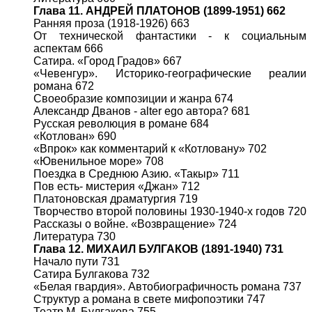
Глава 11. АНДРЕЙ ПЛАТОНОВ (1899-1951) 662
Ранняя проза (1918-1926) 663
От технической фантастики - к социальным
аспектам 666
Сатира. «Город Градов» 667
«Чевенгур». Историко-географические реалии
романа 672
Своеобразие композиции и жанра 674
Александр Дванов - alter ego автора? 681
Русская революция в романе 684
«Котлован» 690
«Впрок» как комментарий к «Котловану» 702
«Ювенильное море» 708
Поездка в Среднюю Азию. «Такыр» 711
Пов есть- мистерия «Джан» 712
Платоновская драматургия 719
Творчество второй половины 1930-1940-х годов 720
Рассказы о войне. «Возвращение» 724
Литература 730
Глава 12. МИХАИЛ БУЛГАКОВ (1891-1940) 731
Начало пути 731
Сатира Булгакова 732
«Белая гвардия». Автобиографичность романа 737
Структур а романа в свете мифопоэтики 747
Театр М. Булгакова 755