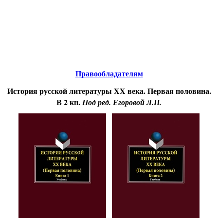
Educational resources of the Internet
-
Literature
.
Образовательные ресурсы Интернета
-
Литература.
Главная страница
(Содержание)
Правообладателям
История русской литературы XX века. Первая половина.
В 2 кн.
Под ред. Егоровой Л.П.