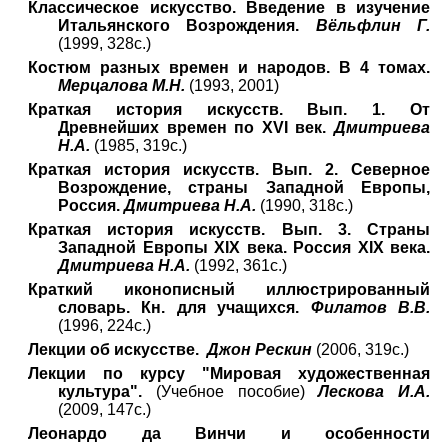
Классическое искусство. Введение в изучение
Итальянского Возрождения.
Вёльфлин Г.
(1999, 328с.)
Костюм разных времен и народов. В 4 томах.
Мерцалова М.Н.
(1993, 2001)
Краткая история искусств. Вып. 1. От
Древнейших времен по XVI век.
Дмитриева
Н.А.
(1985, 319с.)
Краткая история искусств. Вып. 2. Северное
Возрождение, страны Западной Европы,
Россия.
Дмитриева Н.А.
(1990, 318с.)
Краткая история искусств. Вып. 3. Страны
Западной Европы XIX века. Россия XIX века.
Дмитриева Н.А.
(1992, 361с.)
Краткий иконописный иллюстрированный
словарь. Кн. для учащихся.
Филатов В.В.
(1996, 224с.)
Лекции об искусстве.
Джон Рескин
(2006, 319с.)
Лекции по курсу "Мировая художественная
культура".
(Учебное пособие)
Лескова И.А.
(2009, 147с.)
Леонардо да Винчи и особенности