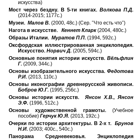
искусства)
Мост через бездну. В 5-ти книгах.
Волкова П.Д.
(2014-2015; 1177с.)
Музеи.
Малов В.
(2000, 48с.) (Сер. "Что есть что")
Нагота в искусстве.
Кеннет Кларк
(2004, 480с.)
Образы Италии.
Муратов П.П.
(1994, 592с.)
Оксфордская иллюстрированная энциклопедия.
Искусство.
Норвич Д.
(2005, 594с.)
Основные понятия истории искусств.
Вёльфлин
Г.
(2009, 344с.)
Основы изобразительного искусства.
Федотова
Р.И.
(2013, 110с.)
Основы иконографии древнерусской живописи.
Бобров Ю.Г.
(1995, 256с.)
Основы истории искусств.
Янсон Х.В., Янсон
Э.Ф.
(1996, 512с.)
Основы художественной грамоты.
(Учебное
пособие)
Герчук Ю.Я.
(2013, 192с.)
Очерки по истории архитектуры. В 2-х т.
Брунов
Н.И.
(2003; 400с., 540с.)
Панорама Средневековья. Энциклопедия