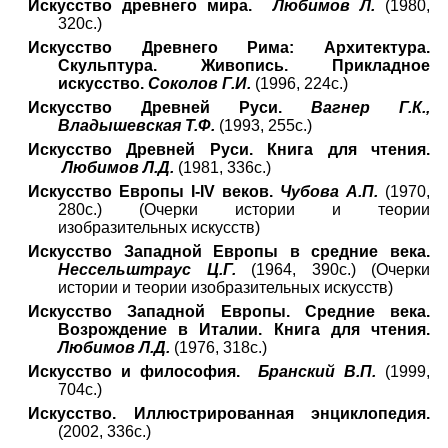
Искусство древнего мира.
Любимов Л.
(1980,
320с.)
Искусство Древнего Рима: Архитектура.
Скульптура. Живопись. Прикладное
искусство.
Соколов Г.И.
(1996, 224с.)
Искусство Древней Руси.
Вагнер Г.К.,
Владышевская Т.Ф.
(1993, 255с.)
Искусство Древней Руси. Книга для чтения.
Любимов Л.Д.
(1981, 336с.)
Искусство Европы I-IV веков.
Чубова А.П.
(1970,
280с.) (Очерки истории и теории
изобразительных искусств)
Искусство Западной Европы в средние века.
Нессельштраус Ц.Г.
(1964, 390с.) (Очерки
истории и теории изобразительных искусств)
Искусство Западной Европы. Средние века.
Возрождение в Италии. Книга для чтения.
Любимов Л.Д.
(1976, 318с.)
Искусство и философия.
Бранский В.П.
(1999,
704с.)
Искусство. Иллюстрированная энциклопедия.
(2002, 336с.)