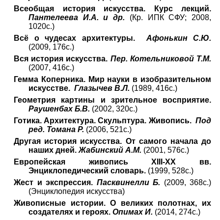
Всеобщая история искусства. Курс лекций.
Пантелеева И.А. и др.
(Кр. ИПК СФУ; 2008,
1020с.)
Всё о чудесах архитектуры.
Афонькин С.Ю.
(2009, 176с.)
Вся история искусства.
Пер. Котельниковой Т.М.
(2007, 416с.)
Гемма Коперника. Мир науки в изобразительном
искусстве.
Глазычев В.Л.
(1989, 416с.)
Геометрия картины и зрительное восприятие.
Раушенбах Б.В.
(2002, 320с.)
Готика. Архитектура. Скульптура. Живопись.
Под
ред. Томана Р.
(2006, 521с.)
Другая история искусства. От самого начала до
наших дней.
Жабинский А.М.
(2001, 576с.)
Европейская живопись XIII-XX вв.
Энциклопедический словарь.
(1999, 528с.)
Жест и экспрессия.
Пасквинелли Б.
(2009, 368с.)
(Энциклопедия искусства)
Живописные истории. О великих полотнах, их
создателях и героях.
Опимах И.
(2014, 274с.)