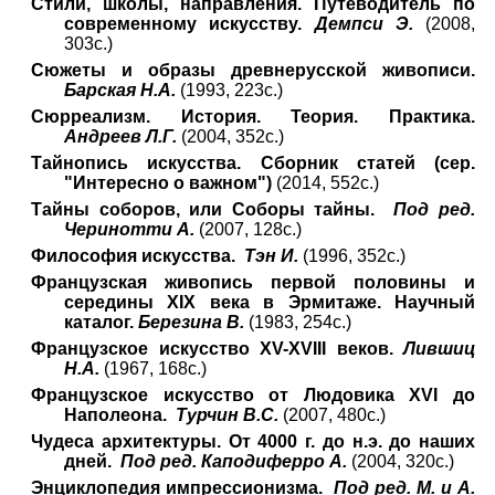
Стили, школы, направления. Путеводитель по
современному искусству.
Демпси Э.
(2008,
303с.)
Сюжеты и образы древнерусской живописи.
Барская Н.А.
(1993, 223с.)
Сюрреализм. История. Теория. Практика.
Андреев Л.Г.
(2004, 352с.)
Тайнопись искусства. Сборник статей (сер.
"Интересно о важном")
(2014, 552с.)
Тайны соборов, или Соборы тайны.
Под ред.
Черинотти А.
(2007, 128с.)
Философия искусства.
Тэн И.
(1996, 352с.)
Французская живопись первой половины и
середины XIX века в Эрмитаже. Научный
каталог.
Березина В.
(1983, 254с.)
Французское искусство XV-XVIII веков.
Лившиц
Н.А.
(1967, 168с.)
Французское искусство от Людовика XVI до
Наполеона.
Турчин В.С.
(2007, 480с.)
Чудеса архитектуры. От 4000 г. до н.э. до наших
дней.
Под ред. Каподиферро А.
(2004, 320с.)
Энциклопедия импрессионизма.
Под ред. М. и А.