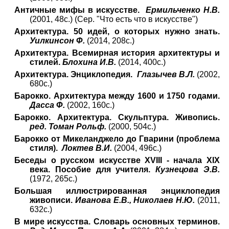
Античные мифы в искусстве.
Ермильченко Н.В.
(2001, 48с.) (
C
ер.
"
Что есть что в искусстве")
Архитектура. 50 идей, о которых нужно знать.
Уилкинсон Ф.
(2014, 208с.)
Архитектура. Всемирная история архитектуры и
стилей.
Блохина И.В.
(2014, 400с.)
Архитектура. Энциклопедия.
Глазычев В.Л.
(2002,
680с.)
Барокко. Архитектура между 1600 и 1750 годами.
Дасса Ф.
(2002, 160с.)
Барокко. Архитектура. Скульптура. Живопись.
ред. Томан Рольф.
(2000, 504с.)
Барокко от Микеланджело до Гварини (проблема
стиля).
Локтев В.И.
(2004, 496с.)
Беседы о русском искусстве XVIII - начала XIX
века. Пособие для учителя.
Кузнецова Э.В.
(1972, 265с.)
Большая иллюстрированная энциклопедия
живописи.
Иванова Е.В., Николаев Н.Ю.
(2011,
632с.)
В мире искусства. Словарь основных терминов.