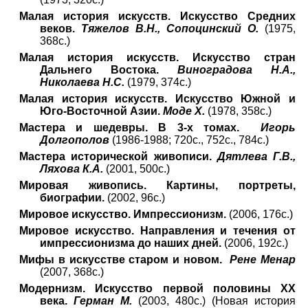
Малая история искусств. Искусство Средних
веков.
Тяжелов В.Н., Сопоцинский О.
(1975,
368с.)
Малая история искусств. Искусство стран
Дальнего Востока.
Виноградова Н.А.,
Николаева Н.С.
(1979, 374с.)
Малая история искусств. Искусство Южной и
Юго-Восточной Азии.
Моде Х.
(1978, 358с.)
Мастера и шедевры. В 3-х томах.
Игорь
Долгополов
(1986-1988; 720с., 752с., 784с.)
Мастера исторической живописи.
Дятлева Г.В.,
Ляхова К.А.
(2001, 500с.)
Мировая живопись. Картины, портреты,
биографии.
(2002, 96с.)
Мировое искусство. Импрессионизм.
(2006, 176с.)
Мировое искусство. Направления и течения от
импрессионизма до наших дней.
(2006, 192с.)
Мифы в искусстве старом и новом.
Рене Менар
(2007, 368с.)
Модернизм. Искусство первой половины XX
века.
Герман М.
(2003, 480с.) (Новая история