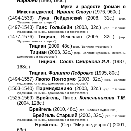
Нардини
(1986, 190с.)
Муки и радости (роман о
Микеланджело).
Ирвинг Стоун
(1976, 960с.)
(1494-1533)
Лука Лейденский
(2008, 31с.)
(сер.
"Художественная галерея")
(1497-1543)
Ганс Гольбейн
(2003, 32с.)
(сер. "Великие
художники, их жизнь, вдохновение и творчество")
(1477-1576)
Тициан,
Вечеллио (2005, 32с.)
(сер.
"Художественная галерея")
Тициан
(2009, 48с.)
(сер. "Великие художники")
Тициан
(2003, 32с.)
(сер. "Великие художники, их жизнь,
вдохновение и творчество")
Тициан.
Сост. Смирнова И.А.
(1987,
168с.)
Тициан.
Филиппо Педрокко
(1995, 80с.)
(1494-1557)
Якопо Понтормо
(2003, 32с.)
(сер. "Великие
художники, их жизнь, вдохновение и творчество")
(1503-1540)
Пармиджанино
(2003, 32с.)
(сер. "Великие
художники, их жизнь, вдохновение и творчество")
(1525-1569)
Брейгель,
Питер.
Котельникова Т.М.
(2004, 128с.)
Брейгель
(2010, 48с.)
(сер. "Великие художники")
Брейгель Старший
(2003, 32с.)
(сер. "Великие
художники, их жизнь, вдохновение и творчество")
Брейгель.
(Сер. "Мир шедевров") (2001,
63с)