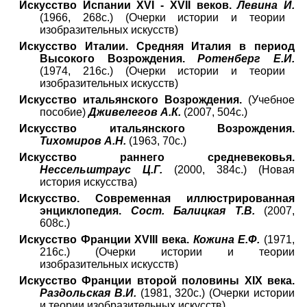
Искусство Испании XVI - XVII веков.
Левина И.
(1966, 268с.) (Очерки истории и теории
изобразительных искусств)
Искусство Италии. Средняя Италия в период
Высокого Возрождения.
Ротенберг Е.И.
(1974, 216с.) (Очерки истории и теории
изобразительных искусств)
Искусство итальянского Возрождения.
(Учебное
пособие)
Дживелегов А.К.
(2007, 504с.)
Искусство итальянского Возрождения.
Тихомиров А.Н.
(1963, 70с.)
Искусство раннего средневековья.
Нессельштраус Ц.Г.
(2000, 384с.) (Новая
история искусства)
Искусство. Современная иллюстрированная
энциклопедия.
Сост. Балицкая Т.В.
(2007,
608с.)
Искусство Франции XVIII века.
Кожина Е.Ф.
(1971,
216с.) (Очерки истории и теории
изобразительных искусств)
Искусство Франции второй половины XIX века.
Раздольская В.И.
(1981, 320с.) (Очерки истории
и теории изобразительных искусств)