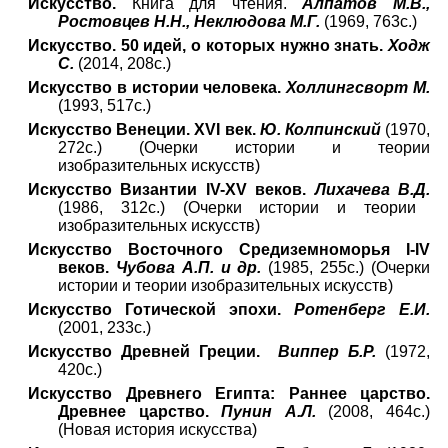
Искусство.
Книга для чтения.
Алпатов М.В.,
Ростовцев Н.Н., Неклюдова М.Г.
(1969, 763c.)
Искусство. 50 идей, о которых нужно знать.
Ходж
С.
(2014, 208с.)
Искусство в истории человека.
Холлингсворт М.
(1993, 517с.)
Искусство Венеции. XVI век.
Ю. Колпинский
(1970,
272с.) (Очерки истории и теории
изобразительных искусств)
Искусство Византии IV-XV веков.
Лихачева В.Д.
(1986, 312с.) (Очерки истории и теории
изобразительных искусств)
Искусство Восточного Средиземноморья I-IV
веков.
Чубова А.П. и др.
(1985, 255с.) (Очерки
истории и теории изобразительных искусств)
Искусство Готической эпохи.
Ротенберг Е.И.
(2001, 233с.)
Искусство Древней Греции.
Виппер Б.Р.
(1972,
420с.)
Искусство Древнего Египта: Раннее царство.
Древнее царство.
Пунин А.Л.
(2008, 464с.)
(Новая история искусства)