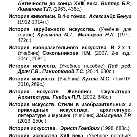
Античности до конца XVIII века.
Виппер Б.Р.,
Ливанова Т.П.
(1963, 436с.)
История живописи. В 4-х томах.
Александр Бенуа
(1912-1914гг.)
История зарубежного искусства.
(Учебник для
ссузов)
Кузьмина М.Т., Мальцева Н.Л.
(1971,
472с.)
История изобразительного искусства. В 2-х т.
(Учебник)
Сокольникова Н.М.
(2007, 2-е изд.;
304с., 208с.)
История искусств.
(Учебное пособие)
Под ред.
Драч Г.В., Паниотовой Т.С.
(2014, 680с.)
История искусств.
(Учебник)
Кухта М.С.
(ТомПУ;
2010, 269с.)
История искусств. Живопись. Скульптура.
Архитектура.
Гнедич П.П.
(2002, 848с.)
История искусств. Стили в изобразительных и
прикладных искусствах, архитектуре,
литературе и музыке.
(Учебник)
Забалуева Т.Р.
(2013, 250с.)
История искусства.
Эрнст Гомбрих
(1998, 688с.)
История искусства XVII века.
(Учебное пособие)