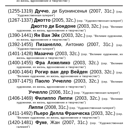
их жизнь, вдохновение и творчество")
(1255-1319)
Дуччо
, ди Буонинсенья (2007, 31с.)
(сер.
"Художественная галерея")
(1267-1337)
Джотто
(2005, 32с.)
(сер. "Художественная галерея")
Джотто ди Бондоне
(2003, 32с.)
(сер. "Великие
художники, их жизнь, вдохновение и творчество")
(1390-1441)
Ян Ван Эйк
(2003, 32с.)
(сер. "Великие художники,
их жизнь, вдохновение и творчество")
(1392-1455)
Пизанелло
, Антонио (2007, 31с.)
(сер.
"Художественная галерея")
(1401-1428)
Мазаччо
(2003, 32с.)
(сер. "Великие художники, их
жизнь, вдохновение и творчество")
(1400-1455)
Фра Анжелико
(2003, 32с.)
(сер. "Великие
художники, их жизнь, вдохновение и творчество")
(1400-1464)
Рогир ван дер Вейден
(2003, 32с.)
(сер.
"Великие художники, их жизнь, вдохновение и творчество")
(1397-1475)
Паоло Уччелло
(2003, 32с.)
(сер. "Великие
художники, их жизнь, вдохновение и творчество")
Уччелло
(2006, 31с.)
(сер. "Художественная галерея")
(1406-1469)
Филиппо Липпи
(2003, 32с.)
(сер. "Великие
художники, их жизнь, вдохновение и творчество")
Липпи
(2008, 31с.)
(сер. "Художественная галерея")
(1411-1492)
Пьеро Делла Франческа
(2003, 32с.)
(сер.
"Великие художники, их жизнь, вдохновение и творчество")
(1420-1481)
Фуке
, Жан (2007, 31с.)
(сер. "Художественная
галерея")