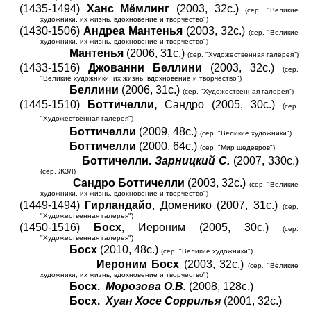
(1435-1494)
Ханс Мёмлинг
(2003, 32с.)
(сер. "Великие
художники, их жизнь, вдохновение и творчество")
(1430-1506)
Андреа Мантенья
(2003, 32с.)
(сер. "Великие
художники, их жизнь, вдохновение и творчество")
Мантенья
(2006, 31с.)
(сер. "Художественная галерея")
(1433-1516)
Джованни Беллини
(2003, 32с.)
(сер.
"Великие художники, их жизнь, вдохновение и творчество")
Беллини
(2006, 31с.)
(сер. "Художественная галерея")
(1445-1510)
Боттичелли,
Сандро (2005, 30с.)
(сер.
"Художественная галерея")
Боттичелли
(2009, 48с.)
(сер. "Великие художники")
Боттичелли
(2000, 64с.)
(сер. "Мир шедевров")
Боттичелли.
Зарницкий С.
(2007, 330с.)
(сер. ЖЗЛ)
Сандро Боттичелли
(2003, 32с.)
(сер. "Великие
художники, их жизнь, вдохновение и творчество")
(1449-1494)
Гирландайо
, Доменико (2007, 31с.)
(сер.
"Художественная галерея")
(1450-1516)
Босх
, Иероним (2005, 30с.)
(сер.
"Художественная галерея")
Босх
(2010, 48с.)
(сер. "Великие художники")
Иероним Босх
(2003, 32с.)
(сер. "Великие
художники, их жизнь, вдохновение и творчество")
Босх.
Морозова О.В.
(2008, 128с.)
Босх.
Хуан Хосе Cоррилья
(2001, 32с.)