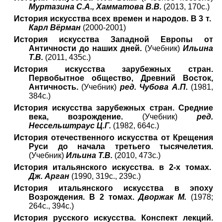
Муртазина С.А., Хамматова В.В.
(2013, 170с.)
История искусства всех времен и народов. В 3 т.
Карл Вёрман
(2000-2001)
История искусства Западной Европы от
Античности до наших дней.
(Учебник)
Ильина
Т.В.
(2011, 435с.)
История искусства зарубежных стран.
Первобытное общество, Древний Восток,
Античность.
(Учебник)
ред. Чубова А.П.
(1981,
384с.)
История искусства зарубежных стран. Средние
века, возрождение.
(Учебник)
ред.
Нессельштраус Ц.Г.
(1982, 664с.)
История отечественного искусства от Крещения
Руси до начала третьего тысячелетия.
(Учебник)
Ильина Т.В.
(2010, 473с.)
История итальянского искусства. в 2-х томах.
Дж. Арган
(1990, 319с., 239с.)
История итальянского искусства в эпоху
Возрождения. В 2 томах.
Дворжак М.
(1978;
264с., 394с.)
История русского искусства. Конспект лекций.