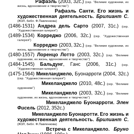
Рафаэль
(2003, 32с.)
(сер. "Великие художники, их
жизнь, вдохновение и творчество")
Рафаэль Санти. Его жизнь и
художественная деятельность.
Брилиант С.
(ЖЗЛ, библ. Ф.Павленкова)
(1486-1531)
Андреа дель Сарто
(2007, 31с.)
(сер.
"Художественная галерея")
(1489-1534)
Корреджо
(2006, 32с.)
(сер. "Художественная
галерея")
Корреджо
(2003, 32с.)
(сер. "Великие художники, их
жизнь, вдохновение и творчество")
(1480-1557)
Лоренцо Лотто
(2003, 32с.)
(сер. "Великие
художники, их жизнь, вдохновение и творчество")
(1484-1545)
Бальдунг
, Ганс (2006, 31с.)
(сер.
"Художественная галерея")
(1475-1564)
Микеланджело,
Буонарроти (2004, 32с.)
(сер. "Художественная галерея")
Микеланджело
(2010, 48с.)
(сер. "Великие
художники")
Микеланджело
(2003, 32с.)
(сер. "Великие
художники, их жизнь, вдохновение и творчество")
Микеланджело Буонарроти.
Элен
Фисель
(2012, 352с.)
Микеланджело Буонаротти. Его жизнь и
художественная деятельность.
Брилиант С.
(ЖЗЛ, библ. Ф.Павленкова)
Встреча с Микеланджело.
Бруно