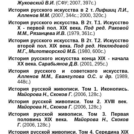
Жуковский В.И.
(СФУ; 2007, 397с.)
История русского искусства в 2 т.
Лифшиц Л.И.,
Алленов М.М.
(2007, 344с.; 2000, 320с.)
История русского искусства. В 2т. Т.1. Искусство
X - первой пол. XIX века.
Под ред. Раковой
М.М., Рязанцева И.В.
(1979, 361с.)
История русского искусства. В 2т. Т.2. Искусство
второй пол. XIX века.
Под ред. Неклюдовой
М.Г., Милотворской М.Б.
(1980, 600с.)
История русского искусства конца XIX - начала
XX века.
Сарабьянов Д.В.
(2001, 295с.)
История русского и советского искусства.
Алленов М.М., Евангулова О.С. и др.
(1989,
448с.)
История русской живописи. Том 1. Иконопись.
Майорова Н., Скоков Г.
(2006, 128с.)
История русской живописи. Том 2. XVIII век.
Майорова Н., Скоков Г.
(2006, 128с.)
История русской живописи. Том 3. Первая
половина XIX века.
Майорова Н., Скоков
Г.
(2006, 128с.)
История русской живописи. Том 4. Середина XIX