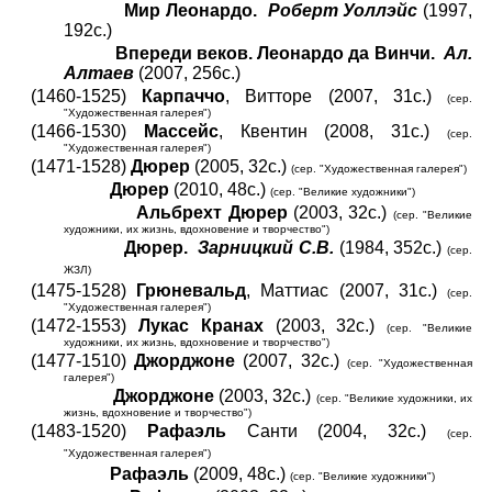
Мир Леонардо.
Роберт Уоллэйс
(1997,
192с.)
Впереди веков. Леонардо да Винчи.
Ал.
Алтаев
(2007, 256с.)
(1460-1525)
Карпаччо
, Витторе (2007, 31с.)
(сер.
"Художественная галерея")
(1466-1530)
Массейс
, Квентин (2008, 31с.)
(сер.
"Художественная галерея")
(1471-1528)
Дюрер
(2005, 32с.)
(сер. "Художественная галерея")
Дюрер
(2010, 48с.)
(сер. "Великие художники")
Альбрехт Дюрер
(2003, 32с.)
(сер. "Великие
художники, их жизнь, вдохновение и творчество")
Дюрер.
Зарницкий С.В.
(1984, 352с.)
(сер.
ЖЗЛ)
(1475-1528)
Грюневальд
, Маттиас (2007, 31с.)
(сер.
"Художественная галерея")
(1472-1553)
Лукас Кранах
(2003, 32с.)
(сер. "Великие
художники, их жизнь, вдохновение и творчество")
(1477-1510)
Джорджоне
(2007, 32с.)
(сер. "Художественная
галерея")
Джорджоне
(2003, 32с.)
(сер. "Великие художники, их
жизнь, вдохновение и творчество")
(1483-1520)
Рафаэль
Санти (2004, 32с.)
(сер.
"Художественная галерея")
Рафаэль
(2009, 48с.)
(сер. "Великие художники")