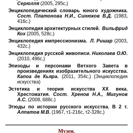
Серюлля
(2005, 295с.)
Энциклопедический словарь юного художника.
Сост. Платонова Н.И., Синюков В.Д.
(1983,
416с.)
Энциклопедия архитектурных стилей.
Вильфрид
Кох
(2005, 528с.)
Энциклопедия импрессионизма.
Л. Ришар
(2003,
432с.)
Энциклопедия русской живописи.
Николаев О.Ю.
(2010, 496с.)
Эпизоды и персонажи Ветхого Завета в
произведениях изобразительного искусства.
Капоа де Кьяра.
(2011, 354с.) (Энциклопедия
искусства)
Эстетика и теория искусства XX века.
Хрестоматия.
Сост. Хренов Н.А., Мигунов
А.С.
(2008, 688с.)
Этюды по истории русского искусства. В 2 т.
Алпатов М.В.
(1967, т1-216с, т2-328с.)
Музеи.