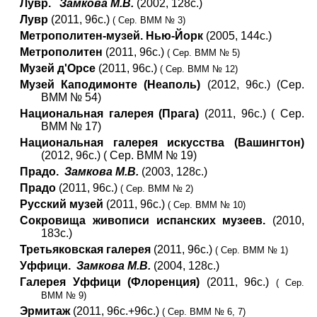
Лувр.
Замкова М.В.
(2002, 128с.)
Лувр
(2011, 96с.)
( Сер. ВММ № 3)
Метрополитен-музей. Нью-Йорк
(2005, 144с.)
Метрополитен
(2011, 96с.)
( Сер. ВММ № 5)
Музей д'Орсе
(2011, 96с.)
( Сер. ВММ № 12)
Музей Каподимонте (Неаполь)
(2012, 96с.) (Сер.
ВММ № 54)
Национальная галерея (Прага)
(2011, 96с.) ( Сер.
ВММ № 17)
Национальная галерея искусства (Вашингтон)
(2012, 96с.) ( Сер. ВММ № 19)
Прадо.
Замкова М.В.
(2003, 128с.)
Прадо
(2011, 96с.)
( Сер. ВММ № 2)
Русский музей
(2011, 96с.)
( Сер. ВММ № 10)
Сокровища живописи испанских музеев.
(2010,
183с.)
Третьяковская галерея
(2011, 96с.)
( Сер. ВММ № 1)
Уффици.
Замкова М.В.
(2004, 128с.)
Галерея Уффици (Флоренция)
(2011, 96с.)
( Сер.
ВММ № 9)
Эрмитаж
(2011, 96с.+96с.)
( Сер. ВММ № 6, 7)