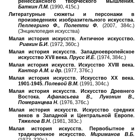
ренессансного творческого мышления.
Баткин Л.М.
(1990, 415с.)
Литературные сюжеты и персонажи в
произведениях изобразительного искусства.
Пеллегрино Ф., Полетти Ф.
(2007, 384с.)
(Энциклопедия искусства)
Малая история искусств. Античное искусство.
Ривкин Б.И.
(1972, 3
60
с.)
Малая история искусств. Западноевропейское
искусство XVII века.
Прусс И.Е.
(1974, 384с.)
Малая история искусств. Искусство XVIII века.
Кантор А.М. и др.
(1977, 376с.)
Малая история искусств. Искусство XX века.
1901-1945.
Полевой В.М.
(1991, 304с.)
Малая история искусств. Искусство Древнего
Востока.
Афанасьева В., Луконин В.,
Померанцева Н.
(1976, 376с.)
Малая история искусств. Искусство средних
веков в Западной и Центральной Европе.
Тяжелов В.Н.
(1981, 383с.)
Малая история искусств. Первобытное и
традиционное искусство.
Мириманов В.Б.
(1973, 320с.)