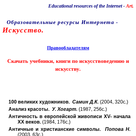
Educational resources of the Internet
-
Art.
Образовательные ресурсы Интернета
-
Искусство.
Главная страница
(Содержание)
Правообладателям
Скачать учебники, книги по
искусствоведению и
искусству.
100 великих художников.
Самин Д.К.
(2004, 320с.)
Анализ красоты.
У. Хогарт.
(1987, 256с.)
Античность в европейской живописи XV- начала
XX веков.
(1984, 176с.)
Античные и христианские символы.
Попова Н.
(2003, 63с.)