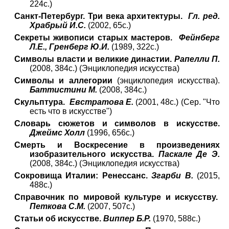
224с.)
Санкт-Петербург. Три века архитектуры.
Гл. ред.
Храбрый И.С.
(2002, 65с.)
Секреты живописи старых мастеров.
Фейнберг
Л.Е., Гренберг Ю.И.
(1989, 322с.)
Символы власти и великие династии.
Рапелли П.
(2008, 384с.) (Энциклопедия искусства)
Символы и аллегории
(энциклопедия искусства).
Баттистини М.
(2008, 384с.)
Скульптура.
Евстратова Е.
(2001, 48с.) (Сер. "Что
есть что в искусстве")
Словарь сюжетов и символов в искусстве.
Джеймс Холл
(1996, 656с.)
Смерть и Воскресение в произведениях
изобразительного искусства.
Паскале Де Э.
(2008, 384с.) (Энциклопедия искусства)
Сокровища Италии: Ренессанс.
Згарби В.
(2015,
488с.)
Справочник по мировой культуре и искусству.
Петкова С.М.
(2007, 507с.)
Статьи об искусстве.
Виппер Б.Р.
(1970, 588с.)