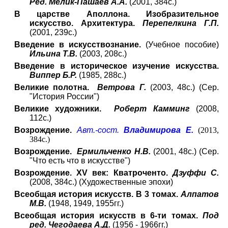
Ред. Мелик-Пашаев А.А.
(2001, 384с.)
В царстве Аполлона. Изобразительное
искусство. Архитектура.
Перепелкина Г.П.
(2001, 239с.)
Введение в искусствознание.
(Учебное пособие)
Ильина Т.В.
(2003, 208с.)
Введение в историческое изучение искусства.
Виппер Б.Р.
(1985, 288с.)
Великие полотна.
Ветрова Г.
(2003, 48с.) (Сер.
"История России")
Великие художники.
Роберт Камминг
(2008,
112с.)
Возрождение.
Авт.-сост.
Владимирова Е.
(2013,
384с.)
Возрождение.
Ермильченко Н.В.
(2001, 48с.) (Сер.
"Что есть что в искусстве")
Возрождение. XV век: Кватроченто.
Дзуффи С.
(2008, 384с.) (Художественные эпохи)
Всеобщая история искусств. В 3 томах.
Алпатов
М.В.
(1948, 1949, 1955гг.)
Всеобщая история искусств в 6-ти томах.
Под
ред. Чегодаева А.Д.
(1956 - 1966гг.)