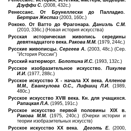
Дзуффи С.
(2008, 432с.)
Ренессанс. От Брунеллески до Палладио.
Бертран Жестаз
(2003, 160с.)
Рококо. От Ватто до Фрагонара.
Даниэль С.М.
(2010, 336с.) (Новая история искусства)
Русская историческая живопись середины
девятнадцатого века.
Ракова М.М.
(1979, 244с.)
Русские живописцы.
Сергеев А.
(2003, 48с.) (Сер.
"История России")
Русский натюрморт.
Болотина И.С.
(1993, 132с.)
Русское изобразительное искусство.
Пикулев
И.И.
(1977, 288с.)
Русское искусство X - начала XX века.
Алленов
М.М., Евангулова О.С., Лифшиц Л.И.
(1989,
480с.)
Русское искусство XVIII века. Кн. для учащихся.
Рапацкая Л.А.
(1995, 191с.)
Русское искусство первой половины XIX в.
Ракова М.М.
(1975, 240с.) (Очерки истории и
теории изобразительных искусств)
Русское искусство XX века.
Деготь Е.
(2000,