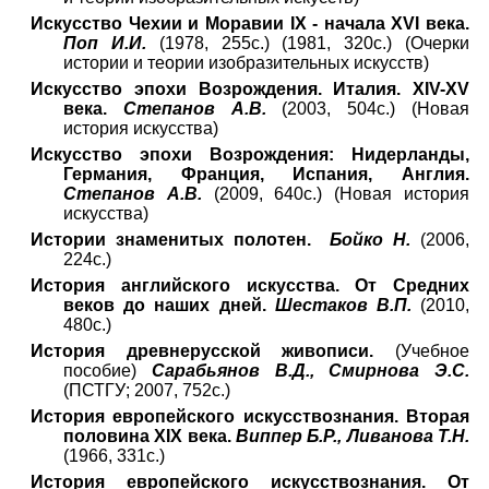
Искусство Чехии и Моравии IX - начала XVI века.
Поп И.И.
(1978, 255с.) (1981, 320с.) (Очерки
истории и теории изобразительных искусств)
Искусство эпохи Возрождения. Италия. XIV-XV
века.
Степанов А.В.
(2003, 504с.) (Новая
история искусства)
Искусство эпохи Возрождения: Нидерланды,
Германия, Франция, Испания, Англия.
Степанов А.В.
(2009, 640с.) (Новая история
искусства)
Истории знаменитых полотен.
Бойко Н.
(2006,
224с.)
История английского искусства. От Средних
веков до наших дней.
Шестаков В.П.
(2010,
480с.)
История древнерусской живописи.
(Учебное
пособие)
Сарабьянов В.Д., Смирнова Э.С.
(ПСТГУ; 2007, 752с.)
История европейского искусствознания. Вторая
половина XIX века.
Виппер Б.Р., Ливанова Т.Н.
(1966, 331с.)
История европейского искусствознания. От