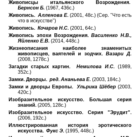
Живописцы итальянского Возрождения.
Бернсон Б.
(1967, 436с.)
Живопись.
Алленова Е.
(2001, 48с.) (Сер. "Что есть
что в искусстве")
Живопись.
Кочаров Н.С.
(2001, 64с.)
Живопись эпохи Возрождения.
Василенко Н.В.,
Яйленко Е.В.
(2014, 448с.)
Жизнеописания наиболее знаменитых
живописцев, ваятелей и зодчих.
Вазари Д.
(2008, 1278с.)
Загадки старых картин.
Немилова И.С.
(1989,
352с.)
Замки. Дворцы.
ред. Ананьева Е.
(2003, 184с.)
Замки и дворцы Европы.
Ульрика Шёбер
(2003,
420с.)
Изобразительное искусство. Большая серия
знаний.
(2005, 128с.)
Изобразительное искусство. Серия "Эрудит".
(2006, 192с.)
Иллюстрированная история эротического
искусства.
Фукс Э.
(1995, 448с.)