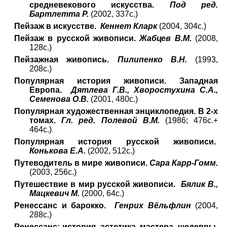
средневекового искусства.
Под ред.
Бартлетта Р.
(2002, 337с.)
Пейзаж в искусстве.
Кеннет Кларк
(2004, 304с.)
Пейзаж в русской живописи.
Жабцев В.М.
(2008,
128с.)
Пейзажная живопись.
Пилипенко В.Н.
(1993,
208с.)
Популярная история живописи. Западная
Европа.
Дятлева Г.В., Хворостухина С.А.,
Семенова О.В.
(2001, 480с.)
Популярная художественная энциклопедия. В 2-х
томах.
Гл. ред. Полевой В.М.
(1986; 476с.+
464с.)
Популярная история русской живописи.
Конькова Е.А.
(2002, 512с.)
Путеводитель в мире живописи.
Сара Карр-Гомм.
(2003, 256с.)
Путешествие в мир русской живописи.
Бялик В.,
Мацкевич М.
(2000, 64с.)
Ренессанс и барокко.
Генрих Вёльфлин
(2004,
288с.)
Ренессанс: история, эстетика, мастера, шедевры.