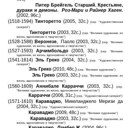
Питер Брейгель Старший. Крестьяне,
дураки и демоны.
Роз-Мари и Райнер Хаген.
(2002, 96с.)
(1518-1594)
Тинторетто
(2005, 32с.)
(сер. "Художественная
галерея")
Тинторетто
(2003, 32с.)
(сер. "Великие художники, их
жизнь, вдохновение и творчество")
(1528-1588)
Веронезе
, Паоло (2003, 32с.)
(сер. "Великие
художники, их жизнь, вдохновение и творчество")
(1527-1593)
Арчимбольдо
(2003, 32с.)
(сер. "Великие
художники, их жизнь, вдохновение и творчество")
(1541-1614)
Эль Греко
(2004, 32с.)
(сер. "Художественная
галерея")
Эль Греко
(2010, 48с.)
(сер. "Великие художники")
Эль Греко
(2003, 32с.)
(сер. "Великие художники, их
жизнь, вдохновение и творчество")
(1560-1609)
Аннибале Карраччи
(2003, 32с.)
(сер.
"Великие художники, их жизнь, вдохновение и творчество")
Карраччи
(2006, 31с.)
(сер. "Художественная галерея")
(157
1
-1610)
Караваджо,
Микеланджело Меризи да
(2004, 32с.)
(сер. "Художественная галерея")
Караваджо
(2009, 48с.)
(сер. "Великие художники")
Караваджо
(2003, 32с.)
(сер. "Великие художники, их
жизнь, вдохновение и творчество")
Караваджо.
Ламбер Ж.
(2004, 96с.)