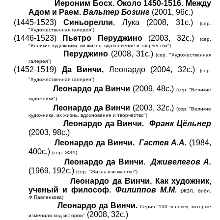
Иероним Босх. Около 1450-1516. Между
Адом и Раем.
Вальтер Бозинг
(2001, 96с.)
(1445-1523)
Синьорелли
, Лука (2008, 31с.)
(сер.
"Художественная галерея")
(1446-1523)
Пьетро Перуджино
(2003, 32с.)
(сер.
"Великие художники, их жизнь, вдохновение и творчество")
Перуджино
(2008, 31с.)
(сер. "Художественная
галерея")
(1452-1519)
Да Винчи,
Леонардо (2004, 32с.)
(сер.
"Художественная галерея")
Леонардо да Винчи
(2009, 48с.)
(сер. "Великие
художники")
Леонардо да Винчи
(2003, 32с.)
(сер. "Великие
художники, их жизнь, вдохновение и творчество")
Леонардо да Винчи.
Франк Цёльнер
(2003, 98с.)
Леонардо да Винчи.
Гастев А.А.
(1984,
400с.)
(сер. ЖЗЛ)
Леонардо да Винчи.
Дживелегов
А.
(1969, 192с.)
(сер. "Жизнь в искусстве")
Леонардо да Винчи. Как художник,
ученый и философ.
Филиппов М.М.
(ЖЗЛ, библ.
Ф.Павленкова)
Леонардо да Винчи.
Серия "100 человек, которые
(2008, 32с.)
изменили ход истории"