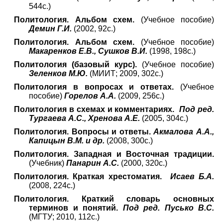
544с.)
Политология. Альбом схем.
(Учебное пособие)
Демин Г.И.
(2002, 92с.)
Политология. Альбом схем.
(Учебное пособие)
Макаренков Е.В., Сушков В.И.
(1998, 198с.)
Политология (базовый курс).
(Учебное пособие)
Зеленков М.Ю.
(МИИТ; 2009, 302с.)
Политология в вопросах и ответах.
(Учебное
пособие)
Горелов А.А.
(2009, 256с.)
Политология в схемах и комментариях.
Под ред.
Тургаева А.С., Хренова А.Е.
(2005, 304с.)
Политология. Вопросы и ответы.
Акмалова А.А.,
Капицын В.М. и др.
(2008, 300с.)
Политология. Западная и Восточная традиции.
(Учебник)
Панарин А.С.
(2000, 320с.)
Политология. Краткая хрестоматия.
Исаев Б.А.
(2008, 224с.)
Политология. Краткий словарь основных
терминов и понятий.
Под ред. Пусько В.С.
(МГТУ; 2010, 112с.)