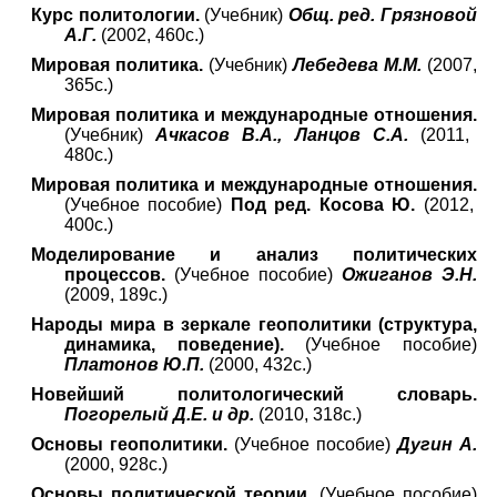
Курс политологии.
(Учебник)
Общ. ред. Грязновой
А.Г.
(2002, 460с.)
Мировая политика.
(Учебник)
Лебедева М.М.
(2007,
365с.)
Мировая политика и международные отношения.
(Учебник)
Ачкасов В.А., Ланцов С.А.
(2011,
480с.)
Мировая политика и международные отношения.
(Учебное пособие)
Под ред. Косова Ю.
(2012,
400с.)
Моделирование и анализ политических
процессов.
(Учебное пособие)
Ожиганов Э.Н.
(2009, 189с.)
Народы мира в зеркале геополитики (структура,
динамика, поведение).
(Учебное пособие)
Платонов Ю.П.
(2000, 432с.)
Новейший политологический словарь.
Погорелый Д.Е. и др.
(2010, 318с.)
Основы геополитики.
(Учебное пособие)
Дугин А.
(2000, 928с.)
Основы политической теории.
(Учебное пособие)