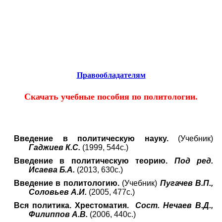
Educational resources of the Internet
-
Politics
.
Образовательные ресурсы Интернета
-
Политология.
Главная страница
(Содержание)
Гостевая
Правообладателям
Скачать учебные пособия по политологии.
Введение в политическую науку.
(Учебник)
Гаджиев К.С.
(1999, 544с.)
Введение в политическую теорию.
Под ред.
Исаева Б.А.
(2013, 630с.)
Введение в политологию.
(Учебник)
Пугачев В.П.,
Соловьев А.И.
(2005, 477с.)
Вся политика. Хрестоматия.
Сост. Нечаев В.Д.,
Филиппов А.В.
(2006, 440с.)