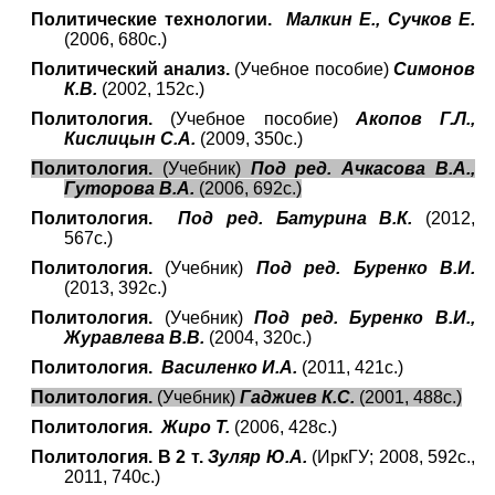
Политические технологии.
Малкин Е., Сучков Е.
(2006, 680с.)
Политический анализ.
(Учебное пособие)
Симонов
К.В.
(2002, 152с.)
Политология.
(Учебное пособие)
Акопов Г.Л.,
Кислицын С.А.
(2009, 350с.)
Политология.
(Учебник)
Под ред. Ачкасова В.А.,
Гуторова В.А.
(2006, 692с.)
Политология.
Под ред. Батурина В.К.
(2012,
567с.)
Политология.
(Учебник)
Под ред. Буренко В.И.
(2013, 392с.)
Политология.
(Учебник)
Под ред. Буренко В.И.,
Журавлева В.В.
(2004, 320с.)
Политология.
Василенко И.А.
(2011, 421с.)
Политология.
(Учебник)
Гаджиев К.С.
(2001, 488с.)
Политология.
Жиро Т.
(2006, 428с.)
Политология. В 2 т.
Зуляр Ю.А.
(ИркГУ; 2008, 592с.,
2011, 740с.)