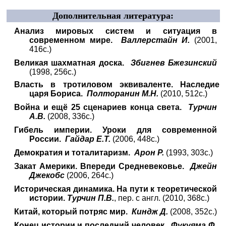
Дополнительная литература:
Анализ мировых систем и ситуация в
современном мире.
Валлерстайн И.
(2001,
416с.)
Великая шахматная доска.
Збигнев Бжезинский
(1998, 256с.)
Власть в тротиловом эквиваленте. Наследие
царя Бориса.
Полторанин М.Н.
(2010, 512с.)
Война и ещё 25 сценариев конца света.
Турчин
А.В.
(2008, 336с.)
Гибель империи. Уроки для современной
России.
Гайдар Е.Т.
(2006, 448с.)
Демократия и тоталитаризм.
Арон Р.
(1993, 303с.)
Закат Америки. Впереди Средневековье.
Джейн
Джекобс
(2006, 264с.)
Историческая динамика. На пути к теоретической
истории.
Турчин П.В.
, пер. с англ. (2010, 368с.)
Китай, который потряс мир.
Киндж Д.
(2008, 352с.)
Конец истории и последний человек.
Фукуяма Ф.