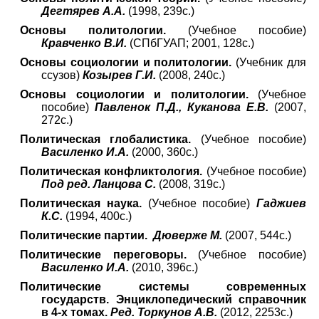
Дегтярев А.А.
(1998, 239с.)
Основы политологии.
(
Учебное пособие)
Кравченко В.И.
(СПбГУАП; 2001, 128с.)
Основы социологии и политологии.
(Учебник для
ссузов)
Козырев Г.И.
(2008, 240с.)
Основы социологии и политологии.
(Учебное
пособие)
Павленок П.Д., Куканова Е.В.
(2007,
272с.)
Политическая глобалистика.
(Учебное пособие)
Василенко И.А.
(2000, 360с.)
Политическая конфликтология.
(Учебное пособие)
Под ред. Ланцова С.
(2008, 319с.)
Политическая наука.
(Учебное пособие)
Гаджиев
К.С.
(1994, 400с.)
Политические партии.
Дюверже М.
(2007, 544с.)
Политические переговоры.
(Учебное пособие)
Василенко И.А.
(2010, 396с.)
Политические системы современных
государств. Энциклопедический справочник
в 4-х томах.
Ред. Торкунов А.В.
(2012, 2253с.)