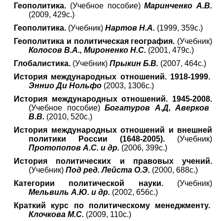
Геополитика.
(Учебное пособие)
Маринченко А.В.
(2009, 429с.)
Геополитика.
(Учебник)
Нартов Н.А.
(1999, 359с.)
Геополитика и политическая география.
(Учебник)
Колосов В.А., Мироненко Н.С.
(2001, 479с.)
Глобалистика.
(Учебник)
Прыкин Б.В.
(2007, 464с.)
История международных отношений. 1918-1999.
Эннио Ди Нольфо
(2003, 1306с.)
История международных отношений. 1945-2008.
(Учебное пособие)
Богатуров А.Д, Аверков
В.В.
(2010, 520с.)
История международных отношений и внешней
политики России (1648-2005).
(Учебник)
Протопопов А.С. и др.
(2006, 399с.)
История политических и правовых учений.
(Учебник)
Под ред. Лейста О.Э.
(2000, 688с.)
Категории политической науки.
(Учебник)
Мельвиль А.Ю. и др.
(2002, 656с.)
Краткий курс по политическому менеджменту.
Клочкова М.С.
(2009, 110с.)