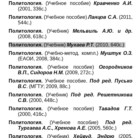
Политология.
(Учебное пособие)
Кравченко А.И.
(2001, 336с.)
Политология.
(Учебное пособие)
Ланцов С.А.
(2011,
544с.)
Политология.
(Учебник)
Мельвиль А.Ю. и др.
(200
8
, 6
18
с.)
Политология.
(Учебник)
Мухаев Р.Т.
(2010, 640с.)
Политология.
(Учебно-метод. компл.)
Муштук О.З.
(ЕАОИ, 2008, 384с.)
Политология.
(Учебное пособие)
Огородников
В.П., Сидоров Н.М.
(2009, 272с.)
Политология.
Учебное пособие.
Под ред. Пусько
В.С
. (МГТУ; 2009, 88с.)
Политология.
(Учебник)
Под ред. Решетникова
С.В.
(2000, 448с.)
Политология.
(Учебное пособие)
Тавадов Г.Т.
(2000, 416с.)
Политология.
(Учебное пособие)
Под ред.
Тургаева А.С., Хренова А.Е.
(2005, 560с.)
Политология.
(Учебник)
Хейвуд, Эндрю
(2005,