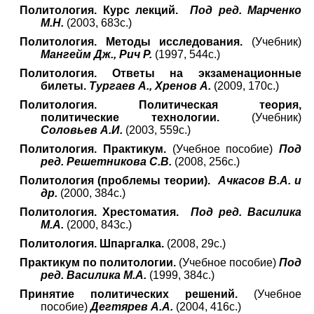
Политология. Курс лекций.
Под ред. Марченко
М.Н.
(2003, 683с.)
Политология. Методы исследования.
(Учебник)
Мангейм Дж., Рич Р.
(1997, 544с.)
Политология. Ответы на экзаменационные
билеты.
Тургаев А., Хренов А.
(2009, 170с.)
Политология. Политическая теория,
политические технологии.
(Учебник)
Соловьев А.И.
(200
3
, 559с.)
Политология. Практикум.
(Учебное пособие)
Под
ред. Решетникова С.В.
(2008, 256с.)
Политология (проблемы теории).
Ачкасов В.А. и
др.
(2000, 384с.)
Политология. Хрестоматия.
Под ред. Василика
М.А.
(2000, 843с.)
Политология. Шпаргалка.
(2008, 29с.)
Практикум по политологии.
(Учебное пособие)
Под
ред. Василика М.А.
(1999, 384с.)
Принятие политических решений.
(Учебное
пособие)
Дегтярев А.А.
(2004, 416с.)