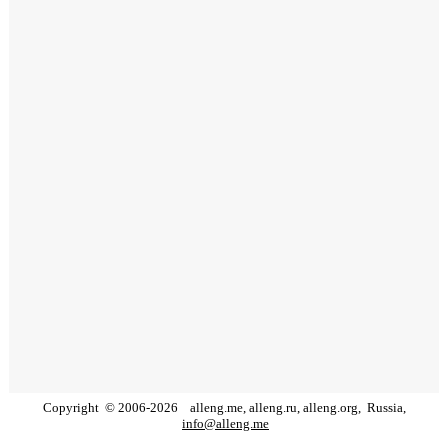
Copyright
©
2006
-
2026
alleng.me, alleng.ru, alleng.org,
Russia,
info@alleng.me