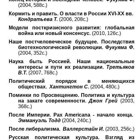
(2004, 588с.)
Кормить и править. О власти в России XVI-XX вв.
Кондратьева Т.
(2006, 208с.)
Модели посткризисного развития: глобальная
война или новый консенсус.
(2010, 126с.)
Наше постчеловеческое будущее. Последствия
биотехнологической революции.
Фукуяма Ф.
(2004, 352с.)
Наука быть Россией. Наши национальные
интересы и пути их реализации.
Третьяков
В.Т.
(2007, 768с.)
Политический порядок в меняющихся
обществах.
Хантингтон С.
(2004, 480с.)
Поминки по Просвещению. Политика и культура
на закате современности.
Джон Грей
(2003,
368с.)
После Империи.
Pax Americana
- начало конца.
Эммануэль Тодд
(2004, 240с.)
После либерализма.
Валлерстайн И.
(2003, 256с.)
Русская политическая культура. Взгляд из