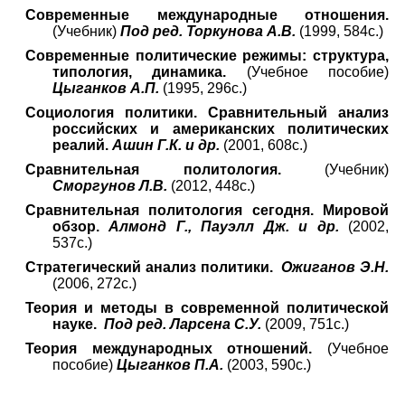
Современные международные отношения.
(Учебник)
Под ред. Торкунова А.В.
(1999, 584с.)
Современные политические режимы: структура,
типология, динамика.
(Учебное пособие)
Цыганков А.П.
(1995, 296с.)
Социология политики. Сравнительный анализ
российских и американских политических
реалий.
Ашин Г.К. и др.
(2001, 608с.)
Сравнительная политология.
(Учебник)
Сморгунов Л.В.
(2012, 448с.)
Сравнительная политология сегодня. Мировой
обзор.
Алмонд Г., Пауэлл Дж. и др.
(2002,
537с.)
Стратегический анализ политики.
Ожиганов Э.Н.
(2006, 272с.)
Теория и методы в современной политической
науке.
Под ред. Ларсена С.У.
(2009, 751с.)
Теория международных отношений.
(Учебное
пособие)
Цыганков П.А.
(2003, 590с.)