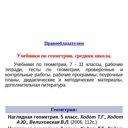
Educational resources of the Internet
-
Mathematics
.
Образовательные ресурсы Интернета
-
Математика.
Главная страница
(Содержание)
Правообладателям
Учебники по геометрии, средняя школа
.
Учебники по геометрии, 7 - 11 классы, рабочие
тетради, тесты по геометрии, проверочные и
контрольные работы, рабочие программы, поурочные
планы, дидактические и методические материалы,
дополнительная литература.
Геометрия:
Наглядная геометрия. 5 класс.
Ходот Т.Г., Ходот
А.Ю., Велиховская В.Л.
(2006, 112с.)