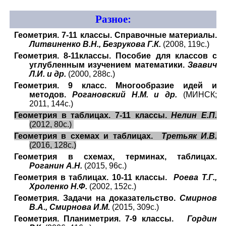
Разное:
Геометрия. 7-11 классы. Справочные материалы.
Литвиненко В.Н., Безрукова Г.К.
(2008, 119с.)
Геометрия. 8-11классы. Пособие для классов с
углубленным изучением математики.
Звавич
Л.И. и др.
(2000, 288с.)
Геометрия. 9 класс. Многообразие идей и
методов.
Рогановский Н.М. и др.
(МИНСК;
2011, 144с.)
Геометрия в таблицах. 7-11 классы.
Нелин Е.П.
(2012, 80с.)
Геометрия в схемах и таблицах.
Третьяк И.В.
(2016, 128с.)
Геометрия в схемах, терминах, таблицах.
Роганин А.Н.
(2015, 96с.)
Геометрия в таблицах. 10-11 классы.
Роева Т.Г.,
Хроленко Н.Ф.
(2002, 152с.)
Геометрия. Задачи на доказательство.
Смирнов
В.А., Смирнова И.М.
(2015, 309с.)
Геометрия. Планиметрия. 7-9 классы.
Гордин