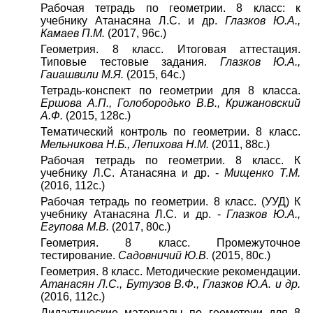
Рабочая тетрадь по геометрии. 8 класс: к
учебнику Атанасяна Л.С. и др.
Глазков Ю.А.,
Камаев П.М.
(2017, 96с.)
Геометрия. 8 класс. Итоговая аттестация.
Типовые тестовые задания.
Глазков Ю.А.,
Гаиашвили М.Я.
(2015, 64с.)
Тетрадь-конспект по геометрии для 8 класса.
Ершова А.П., Голобородько В.В., Крижановский
А.Ф.
(2015, 128с.)
Тематический контроль по геометрии. 8 класс.
Мельникова Н.Б., Лепихова Н.М.
(2011, 88с.)
Рабочая тетрадь по геометрии. 8 класс. К
учебнику Л.С. Атанасяна и др. -
Мищенко Т.М.
(2016, 112с.)
Рабочая тетрадь по геометрии. 8 класс. (УУД) К
учебнику Атанасяна Л.С. и др. -
Глазков Ю.А.,
Егупова М.В.
(2017, 80с.)
Геометрия. 8 класс. Промежуточное
тестирование.
Садовничий Ю.В.
(2015, 80с.)
Геометрия. 8 класс. Методические рекомендации.
Атанасян Л.С., Бутузов В.Ф., Глазков Ю.А. и др.
(2016, 112с.)
Дидактические материалы по геометрии для 8