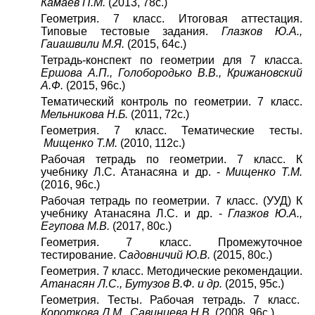
Камаев П.М.
(2013, 78с.)
Геометрия. 7 класс. Итоговая аттестация.
Типовые тестовые задания.
Глазков Ю.А.,
Гаиашвили М.Я.
(2015, 64с.)
Тетрадь-конспект по геометрии для 7 класса.
Ершова А.П., Голобородько В.В., Крижановский
А.Ф.
(2015, 96с.)
Тематический контроль по геометрии. 7 класс.
Мельникова Н.Б.
(2011, 72с.)
Геометрия. 7 класс. Тематические тесты.
Мищенко Т.М.
(2010, 112с.)
Рабочая тетрадь по геометрии. 7 класс. К
учебнику Л.С. Атанасяна и др. -
Мищенко Т.М.
(2016, 96с.)
Рабочая тетрадь по геометрии. 7 класс. (УУД) К
учебнику Атанасяна Л.С. и др. -
Глазков Ю.А.,
Егупова М.В.
(2017, 80с.)
Геометрия. 7 класс. Промежуточное
тестирование.
Садовничий Ю.В.
(2015, 80с.)
Геометрия. 7 класс. Методические рекомендации.
Атанасян Л.С., Бутузов В.Ф. и др.
(2015, 95с.)
Геометрия. Тесты. Рабочая тетрадь. 7 класс.
Короткова Л.М., Савинцева Н.В.
(2008, 96с.)