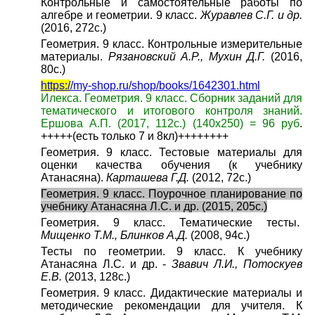
Контрольные и самостоятельные работы по
алгебре и геометрии. 9 класс.
Журавлев С.Г. и др.
(2016, 272с.)
Геометрия. 9 класс. Контрольные измерительные
материалы.
Рязановский А.Р., Мухин Д.Г.
(2016,
80с.)
https:/
/my-shop.ru/shop/books/1642301.html
Илекса. Геометрия. 9 класс. Сборник заданий для
тематического и итогового контроля знаний.
Ершова А.П. (2017, 112с.) (140х250) = 96 руб
.
+++++(есть только 7 и 8кл)++++++++
Геометрия. 9 класс. Тестовые материалы для
оценки качества обучения (к учебнику
Атанасяна).
Карташева Г.Д.
(2012, 72с.)
Геометрия. 9 класс. Поурочное планирование по
учебнику Атанасяна Л.С. и др. (2015, 205с.)
Геометрия. 9 класс. Тематические тесты.
Мищенко Т.М., Блинков А.Д.
(2008, 94с.)
Тесты по геометрии. 9 класс. К учебнику
Атанасяна Л.С. и др. -
Звавич Л.И., Потоскуев
Е.В.
(2013, 128с.)
Геометрия. 9 класс. Дидактические материалы и
методические рекомендации для учителя. К