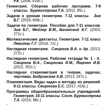
Р.К.
(2006, 416с.)
Геометрия. Сборник рабочих программ. 7-9
классы.
Бурмистрова Т.А.
(2011, 95с.)
Задачи к урокам геометрии. 7-11 классы.
Зив
Б.Г.
(2016, 608с.)
Задачи по геометрии. Пособие для 7-11 классов.
Зив Б.Г., Мейлер В.М., Баханский А.Г.
(2003,
271с.)
Математические диктанты. Геометрия. 7-11 класс
Левитас Г.Г.
(2016, 72с.)
Наглядная геометрия.
Смирнов В.А. и др.
(2013,
272с.)
Наглядная геометрия. Рабочие тетради № 1 - 4.
Смирнов В.А., Смирнова И.М., Ященко И.В.
(2012, 352с.)
Наглядная стереометрия в теории, задачах,
чертежах.
Бобровская А.В.
(2013, 167с.)
Планиметрия. Виды задач и методы их решений.
9-11 классы.
Смирнова Е.С.
(2017, 416с.)
Программы общеобразовательных учреждений.
Геометрия. 10-11 классы.
Сост. Бурмистрова
Т.А.
(2010, 96с.)