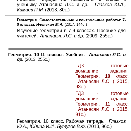
учебнику Атанасяна Л.С. и др. -
Глазков Ю.А.,
Камаев П.М.
(2013, 80с.)
Геометрия. Самостоятельные и контрольные работы: 7-
9 классы.
Иченская М.А.
(2017, 144с.)
Изучение геометрии в 7-9 классах. Пособие для
учителей.
Атанасян Л.С. и др.
(2009, 255с.)
Геометрия. 10-11 классы. Учебник.
Атанасян Л.С. и
др.
(2013, 255с.)
ГДЗ - готовые
домашние задания.
Геометрия.
10
класс.
Атанасян Л.С. ( 20
1
5,
9
3с.)
ГДЗ - готовые
домашние задания.
Геометрия.
11
класс.
Атанасян Л.С. ( 2015,
91с.)
Геометрия. 10 класс. Рабочая тетрадь.
Глазков
Ю.А., Юдина И.И., Бутузов В.Ф.
(2013, 96с.)