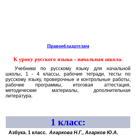
Educational resources of the Internet
-
Russian Language
.
Образовательные ресурсы Интернета
-
Русский язык.
Главная страница
(Содержание)
Правообладателям
К уроку русского языка - начальная школа.
Учебники по русскому языку для начальной
школы, 1 - 4 классы, рабочие тетради, тесты по
русскому языку, проверочные и контрольные работы,
рабочие программы, итоговая аттестация,
методические материалы, дополнительная
литература.
1
класс:
Азбука. 1 класс.
Агаркова Н.Г., Агарков Ю.А.