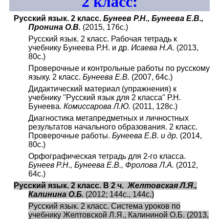
2
класс:
Русский язык. 2 класс.
Бунеев Р.Н., Бунеева Е.В.,
Пронина О.В.
(2015, 176с.)
Русский язык. 2 класс. Рабочая тетрадь к
учебнику Бунеева Р.Н. и др.
Исаева Н.А.
(2013,
80с.)
Проверочные и контрольные работы по русскому
языку. 2 класс.
Бунеева Е.В.
(2007, 64с.)
Дидактический материал (упражнения) к
учебнику "Русский язык для 2 класса" Р.Н.
Бунеева.
Комиссарова Л.Ю.
(2011, 128с.)
Диагностика метапредметных и личностных
результатов начального образования. 2 класс.
Проверочные работы.
Бунеева Е.В. и др.
(2014,
80с.)
Орфографическая тетрадь для 2-го класса.
Бунеев Р.Н., Бунеева Е.В., Фролова Л.А.
(2012,
64с.)
Русский язык. 2 класс. В 2 ч.
Желтовская Л.Я.,
Калинина О.Б.
(2012; 144с., 144с.)
Русский язык. 2 класс. Система уроков по
учебнику Желтовской Л.Я., Калининой О.Б. (2013,