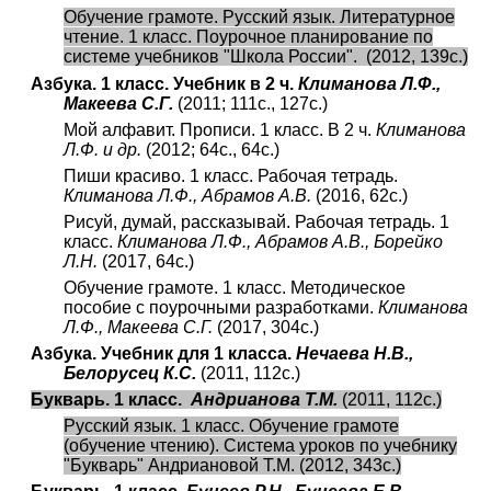
Обучение грамоте. Русский язык. Литературное
чтение. 1 класс. Поурочное планирование по
системе учебников "Школа России". (2012, 139с.)
Азбука. 1 класс. Учебник в 2 ч.
Климанова Л.Ф.,
Макеева С.Г.
(2011; 111с., 127с.)
Мой алфавит. Прописи. 1 класс. В 2 ч.
Климанова
Л.Ф. и др.
(2012; 64с., 64с.)
Пиши красиво. 1 класс. Рабочая тетрадь.
Климанова Л.Ф., Абрамов А.В.
(2016, 62с.)
Рисуй, думай, рассказывай. Рабочая тетрадь. 1
класс.
Климанова Л.Ф., Абрамов А.В., Борейко
Л.Н.
(2017, 64с.)
Обучение грамоте. 1 класс. Методическое
пособие с поурочными разработками.
Климанова
Л.Ф., Макеева С.Г.
(2017, 304с.)
Азбука. Учебник для 1 класса.
Нечаева Н.В.,
Белорусец К.С.
(2011, 112с.)
Букварь. 1 класс.
Андрианова Т.М.
(2011, 112с.)
Русский язык. 1 класс. Обучение грамоте
(обучение чтению). Система уроков по учебнику
"Букварь" Андриановой Т.М. (2012, 343с.)