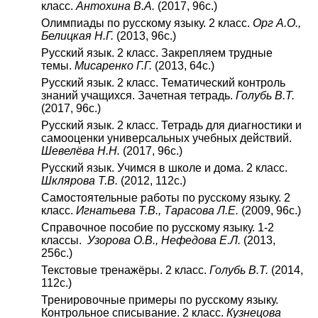
класс.
Антохина В.А.
(2017, 96с.)
Олимпиады по русскому языку. 2 класс.
Орг А.О.,
Белицкая Н.Г.
(2013, 96с.)
Русский язык. 2 класс. Закрепляем трудные
темы.
Мисаренко Г.Г.
(2013, 64с.)
Русский язык. 2 класс. Тематический контроль
знаний учащихся. Зачетная тетрадь.
Голубь В.Т.
(2017, 96с.)
Русский язык. 2 класс. Тетрадь для диагностики и
самооценки универсальных учебных действий.
Шевелёва Н.Н.
(2017, 96с.)
Русский язык. Учимся в школе и дома. 2 класс.
Шклярова Т.В.
(2012, 112с.)
Самостоятельные работы по русскому языку. 2
класс.
Игнатьева Т.В., Тарасова Л.Е.
(2009, 96с.)
Справочное пособие по русскому языку. 1-2
классы.
Узорова О.В., Нефедова Е.Л.
(2013,
256с.)
Текстовые тренажёры. 2 класс.
Голубь В.Т.
(2014,
112с.)
Тренировочные примеры по русскому языку.
Контрольное списывание. 2 класс.
Кузнецова