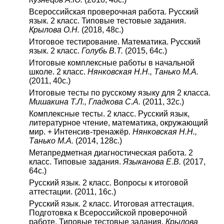
Всероссийская проверочная работа. Русский
язык. 2 класс. Типовые тестовые задания.
Крылова О.Н.
(2018, 48с.)
Итоговое тестирование. Математика. Русский
язык. 2 класс.
Голубь В.Т.
(2015, 64с.)
Итоговые комплексные работы в начальной
школе. 2 класс.
Нянковская Н.Н., Танько М.А.
(2011, 40с.)
Итоговые тесты по русскому языку для 2 класса.
Мишакина Т.Л., Гладкова С.А.
(2011, 32с.)
Комплексные тесты. 2 класс. Русский язык,
литературное чтение, математика, окружающий
мир. + Интенсив-тренажёр.
Нянковская Н.Н.,
Танько М.А.
(2014, 128с.)
Метапредметная диагностическая работа. 2
класс. Типовые задания.
Языканова Е.В.
(2017,
64с.)
Русский язык. 2 класс. Вопросы к итоговой
аттестации. (2011, 16с.)
Русский язык. 2 класс. Итоговая аттестация.
Подготовка к Всероссийской проверочной
работе. Типовые тестовые задания.
Крылова