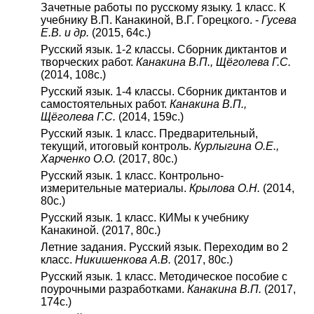
Зачетные работы по русскому языку. 1 класс. К
учебнику В.П. Канакиной, В.Г. Горецкого. -
Гусева
Е.В. и др.
(2015, 64с.)
Русский язык. 1-2 классы. Сборник диктантов и
творческих работ.
Канакина В.П., Щёголева Г.С.
(2014, 108с.)
Русский язык. 1-4 классы. Сборник диктантов и
самостоятельных работ.
Канакина В.П.,
Щёголева Г.С.
(2014, 159с.)
Русский язык. 1 класс. Предварительный,
текущий, итоговый контроль.
Курлыгина О.Е.,
Харченко О.О.
(2017, 80с.)
Русский язык. 1 класс. Контрольно-
измерительные материалы.
Крылова О.Н.
(2014,
80с.)
Русский язык. 1 класс. КИМы к учебнику
Канакиной. (2017, 80с.)
Летние задания. Русский язык. Переходим во 2
класс.
Никишенкова А.В.
(2017, 80с.)
Русский язык. 1 класс. Методическое пособие с
поурочными разработками.
Канакина В.П.
(2017,
174с.)