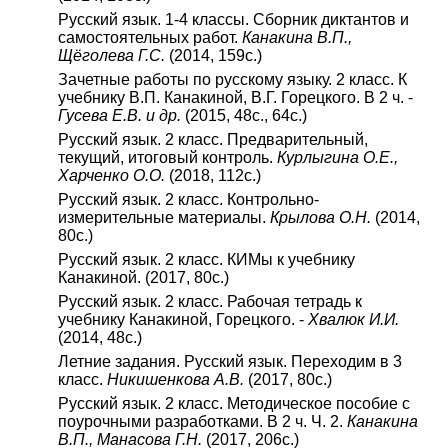
Русский язык. 1-4 классы. Сборник диктантов и
самостоятельных работ.
Канакина В.П.,
Щёголева Г.С.
(2014, 159с.)
Зачетные работы по русскому языку. 2 класс. К
учебнику В.П. Канакиной, В.Г. Горецкого. В 2 ч. -
Гусева Е.В. и др.
(2015, 48с., 64с.)
Русский язык. 2 класс. Предварительный,
текущий, итоговый контроль.
Курлыгина О.Е.,
Харченко О.О.
(2018, 112с.)
Русский язык. 2 класс. Контрольно-
измерительные материалы.
Крылова О.Н.
(2014,
80с.)
Русский язык. 2 класс. КИМы к учебнику
Канакиной. (2017, 80с.)
Русский язык. 2 класс. Рабочая тетрадь к
учебнику Канакиной, Горецкого. -
Хвалюк И.И.
(2014, 48с.)
Летние задания. Русский язык. Переходим в 3
класс.
Никишенкова А.В.
(2017, 80с.)
Русский язык. 2 класс. Методическое пособие с
поурочными разработками. В 2 ч. Ч. 2.
Канакина
В.П., Манасова Г.Н.
(2017, 206с.)