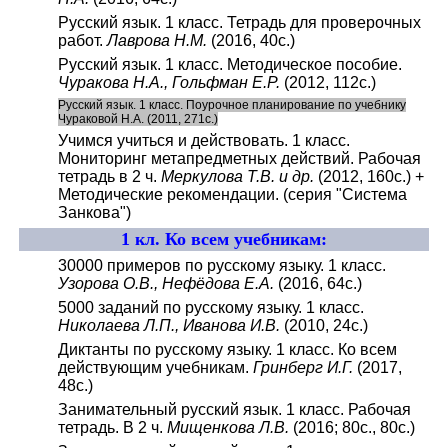
Русский язык. 1 класс. Тетрадь для проверочных
работ.
Лаврова Н.М.
(2016, 40с.)
Русский язык. 1 класс. Методическое пособие.
Чуракова Н.А., Гольфман Е.Р.
(2012, 112с.)
Русский язык. 1 класс. Поурочное планирование по учебнику
Чураковой Н.А. (2011, 271с.)
Учимся учиться и действовать. 1 класс.
Мониторинг метапредметных действий. Рабочая
тетрадь в 2 ч.
Меркулова Т.В. и др.
(2012, 160с.) +
Методические рекомендации. (серия "Система
Занкова")
1 кл. Ко всем учебникам:
30000 примеров по русскому языку. 1 класс.
Узорова О.В., Нефёдова Е.А.
(2016, 64с.)
5000 заданий по русскому языку. 1 класс.
Николаева Л.П., Иванова И.В.
(2010, 24с.)
Диктанты по русскому языку. 1 класс. Ко всем
действующим учебникам.
Гринберг И.Г.
(2017,
48с.)
Занимательный русский язык. 1 класс. Рабочая
тетрадь. В 2 ч.
Мищенкова Л.В.
(2016; 80с., 80с.)