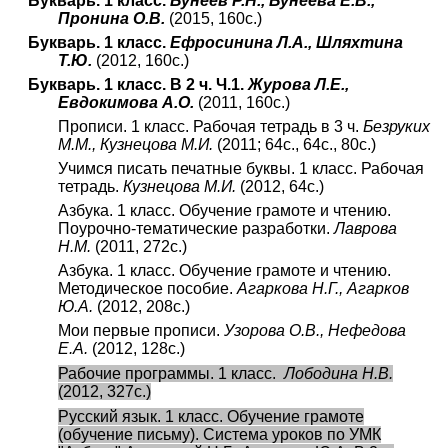
Букварь. 1 класс.
Бунеев Р.Н., Бунеева Е.В.,
Пронина О.В.
(2015, 160с.)
Букварь. 1 класс.
Ефросинина Л.А., Шляхтина
Т.Ю.
(2012, 160с.)
Букварь. 1 класс. В 2 ч. Ч.1.
Журова Л.Е.,
Евдокимова А.О.
(2011, 160с.)
Прописи. 1 класс. Рабочая тетрадь в 3 ч.
Безруких
М.М., Кузнецова М.И.
(2011; 64с., 64с., 80с.)
Учимся писать печатные буквы. 1 класс. Рабочая
тетрадь.
Кузнецова М.И.
(2012, 64с.)
Азбука. 1 класс. Обучение грамоте и чтению.
Поурочно-тематические разработки.
Лаврова
Н.М.
(2011, 272с.)
Азбука. 1 класс. Обучение грамоте и чтению.
Методическое пособие.
Агаркова Н.Г., Агарков
Ю.А.
(2012, 208с.)
Мои первые прописи.
Узорова О.В., Нефедова
Е.А.
(2012, 128с.)
Рабочие программы. 1 класс.
Лободина Н.В.
(2012, 327с.)
Русский язык. 1 класс. Обучение грамоте
(обучение письму). Система уроков по УМК