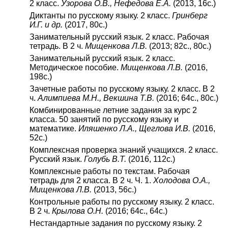
2 класс.
Узорова О.В., Нефедова Е.А.
(2013, 16с.)
Диктанты по русскому языку. 2 класс.
Гринберг
И.Г. и др.
(2017, 80с.)
Занимательный русский язык. 2 класс. Рабочая
тетрадь. В 2 ч.
Мищенкова Л.В.
(2013; 82с., 80с.)
Занимательный русский язык. 2 класс.
Методическое пособие.
Мищенкова Л.В.
(2016,
198с.)
Зачетные работы по русскому языку. 2 класс. В 2
ч.
Алимпиева М.Н., Векшина Т.В.
(2016; 64с., 80с.)
Комбинированные летние задания за курс 2
класса. 50 занятий по русскому языку и
математике.
Иляшенко Л.А., Щеглова И.В.
(2016,
52с.)
Комплексная проверка знаний учащихся. 2 класс.
Русский язык.
Голубь В.Т.
(2016, 112с.)
Комплексные работы по текстам. Рабочая
тетрадь для 2 класса. В 2 ч. Ч. 1.
Холодова О.А.,
Мищенкова Л.В.
(2013, 56с.)
Контрольные работы по русскому языку. 2 класс.
В 2 ч.
Крылова О.Н.
(2016; 64с., 64с.)
Нестандартные задания по русскому языку. 2