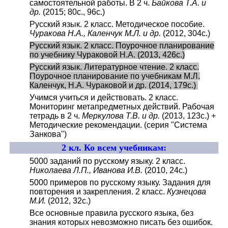
самостоятельной работы. В 2 ч.
Байкова Т.А. и
др.
(2015; 80с., 96с.)
Русский язык. 2 класс. Методическое пособие.
Чуракова Н.А., Каленчук М.Л. и др.
(2012, 304с.)
Русский язык. 2 класс. Поурочное планирование
по учебнику Чураковой Н.А. (2013, 426с.)
Русский язык. Литературное чтение. 2 класс.
Поурочное планирование по учебникам М.Л.
Каленчук, Н.А. Чураковой и др. (2014, 179с.)
Учимся учиться и действовать. 2 класс.
Мониторинг метапредметных действий. Рабочая
тетрадь в 2 ч.
Меркулова Т.В. и др.
(2013, 123с.) +
Методические рекомендации. (серия "Система
Занкова")
2 кл. Ко всем учебникам:
5000 заданий по русскому языку. 2 класс.
Николаева Л.П., Иванова И.В.
(2010, 24с.)
5000 примеров по русскому языку. Задания для
повторения и закрепления. 2 класс.
Кузнецова
М.И.
(2012, 32с.)
Все основные правила русского языка, без
знания которых невозможно писать без ошибок.