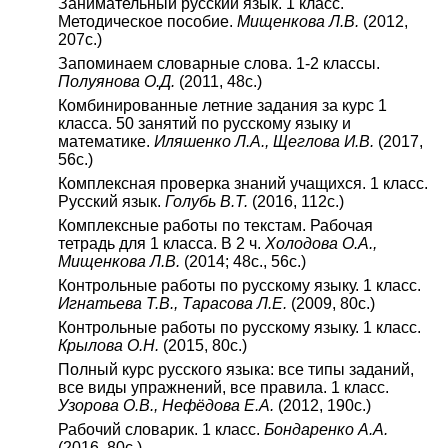
Занимательный русский язык. 1 класс.
Методическое пособие.
Мищенкова Л.В.
(2012,
207с.)
Запоминаем словарные слова. 1-2 классы.
Полуянова О.Д.
(2011, 48с.)
Комбинированные летние задания за курс 1
класса. 50 занятий по русскому языку и
математике.
Иляшенко Л.А., Щеглова И.В.
(2017,
56с.)
Комплексная проверка знаний учащихся. 1 класс.
Русский язык.
Голубь В.Т.
(2016, 112с.)
Комплексные работы по текстам. Рабочая
тетрадь для 1 класса. В 2 ч.
Холодова О.А.,
Мищенкова Л.В.
(2014; 48с., 56с.)
Контрольные работы по русскому языку. 1 класс.
Игнатьева Т.В., Тарасова Л.Е.
(2009, 80с.)
Контрольные работы по русскому языку. 1 класс.
Крылова О.Н.
(2015, 80с.)
Полный курс русского языка: все типы заданий,
все виды упражнений, все правила. 1 класс.
Узорова О.В., Нефёдова Е.А.
(2012, 190с.)
Рабочий словарик. 1 класс.
Бондаренко А.А.
(2016, 80с.)