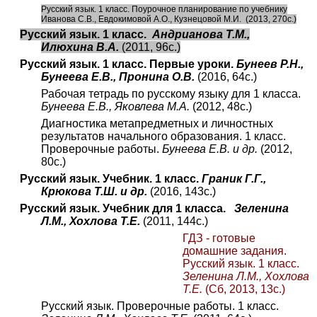
Русский язык. 1 класс. Поурочное планирование по учебнику
Иванова С.В., Евдокимовой А.О., Кузнецовой М.И. (2013, 270с.)
Русский язык. 1 класс.
Андрианова Т.М.,
Илюхина В.А.
(2011, 96с.)
Русский язык. 1 класс. Первые уроки.
Бунеев Р.Н.,
Бунеева Е.В., Пронина О.В.
(2016, 64с.)
Рабочая тетрадь по русскому языку для 1 класса.
Бунеева Е.В., Яковлева М.А.
(2012, 48с.)
Диагностика метапредметных и личностных
результатов начального образования. 1 класс.
Проверочные работы.
Бунеева Е.В. и др.
(2012,
80с.)
Русский язык. Учебник. 1 класс.
Граник Г.Г.,
Крюкова Т.Ш. и др.
(2016, 143с.)
Русский язык. Учебник для 1 класса.
Зеленина
Л.М., Хохлова Т.Е.
(2011, 144с.)
ГДЗ - готовые
домашние задания.
Русский язык. 1 класс.
Зеленина Л.М., Хохлова
Т.Е.
(Сб, 2013, 13с.)
Русский язык. Проверочные работы. 1 класс.