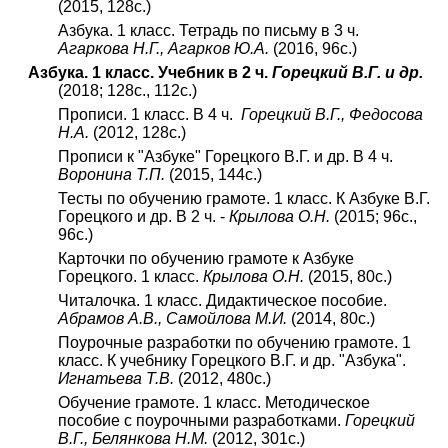
(2015, 128с.)
Азбука. 1 класс. Тетрадь по письму в 3 ч.
Агаркова Н.Г., Агарков Ю.А.
(2016, 96с.)
Азбука. 1 класс. Учебник в 2 ч.
Горецкий В.Г. и др.
(2018; 128с., 112с.)
Прописи. 1 класс. В 4 ч.
Горецкий В.Г., Федосова
Н.А.
(2012, 128с.)
Прописи к "Азбуке" Горецкого В.Г. и др. В 4 ч.
Воронина Т.П.
(2015, 144с.)
Тесты по обучению грамоте. 1 класс. К Азбуке В.Г.
Горецкого и др. В 2 ч. -
Крылова О.Н.
(2015; 96с.,
96с.)
Карточки по обучению грамоте к Азбуке
Горецкого. 1 класс.
Крылова О.Н.
(2015, 80с.)
Читалочка. 1 класс. Дидактическое пособие.
Абрамов А.В., Самойлова М.И.
(2014, 80с.)
Поурочные разработки по обучению грамоте. 1
класс. К учебнику Горецкого В.Г. и др. "Азбука".
Игнатьева Т.В.
(2012, 480с.)
Обучение грамоте. 1 класс. Методическое
пособие с поурочными разработками.
Горецкий
В.Г., Белянкова Н.М.
(2012, 301с.)